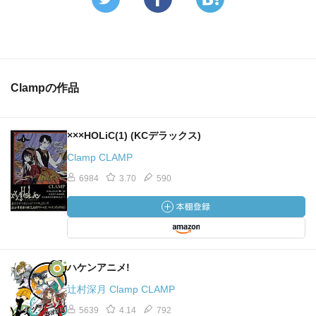
Clampの作品
×××HOLiC(1) (KCデラックス)
Clamp CLAMP
6984
3.70
590
ハケンアニメ!
辻村深月 Clamp CLAMP
5639
4.14
792