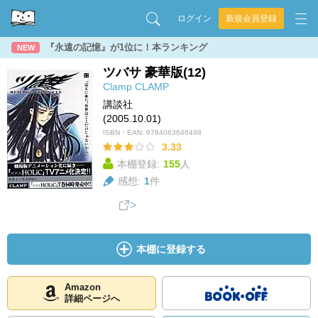
ログイン
新規会員登録
『永遠の記憶』が1位に！本ランキング
NEW
ツバサ 豪華版(12)
Clamp
CLAMP
講談社
(2005.10.01)
ISBN・EAN:
9784063646498
3.33
本棚登録:
155
人
感想:
1
件
本棚に登録する
Amazon
詳細ページへ