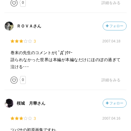
0
詳細をみる
ＲＯＶＡさん
フォロー
3
2007.04.18
巻末の先生のコメントが( ﾟДﾟ)ｳﾏｰ
語られなかった世界は本編が本編なだけにほのぼの過ぎて
泣ける･･･
0
詳細をみる
桜城 月華さん
フォロー
3
2007.04.16
ツバサの初原画集ですね。