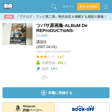
ログイン
新規会員登録
「ブクログ・ブック第二弾」制作決定＆掲載する感想大募集！
NEW
ツバサ原画集-ALBuM De
REProDUCTioNS-
CLAMP
講談社
(2007.04.01)
ISBN・EAN:
9784063646863
3.87
本棚登録:
281
人
感想:
14
件
本棚に登録する
Amazon
詳細ページへ