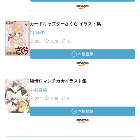
カードキャプターさくら イラスト集
CLAMP
395
3.70
16
純情ロマンチカ★イラスト集
中村春菊
224
3.98
8