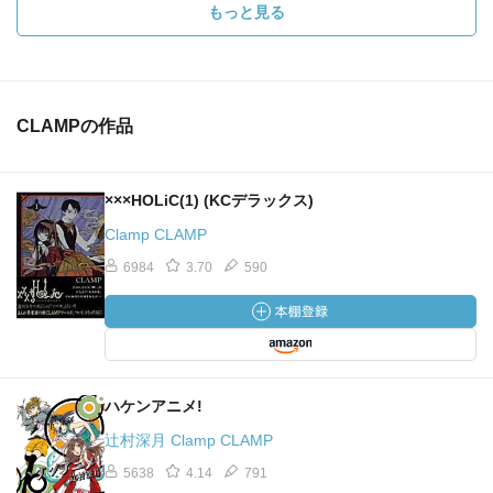
もっと見る
CLAMPの作品
×××HOLiC(1) (KCデラックス)
Clamp CLAMP
6984
3.70
590
ハケンアニメ!
辻村深月 Clamp CLAMP
5638
4.14
791