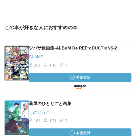
この本が好きな人におすすめの本
ツバサ原画集-ALBuM De REProDUCTioNS-2
CLAMP
201
4.40
7
薬屋のひとりごと画集
しのとうこ
181
4.71
7