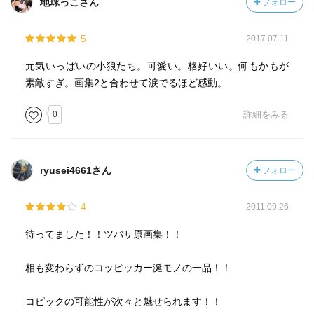
地球っこさん
フォロー
5
2017.07.11
元気いっぱいの小狼たち。可愛い。格好いい。何もかもが
素敵すぎ。画集2と合わせて涙でるほど感動。
0
詳細をみる
ryusei4661さん
フォロー
4
2011.09.26
待ってました！！ツバサ原画集！！
相も変わらずのコッピッカー涎モノの一品！！
コピックの可能性が次々と魅せられます！！