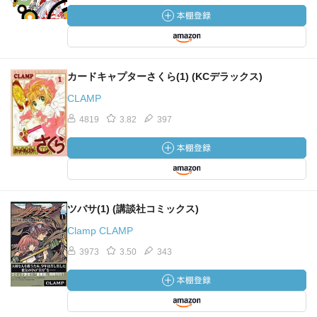
カードキャプターさくら(1) (KCデラックス)
CLAMP
4819
3.82
397
ツバサ(1) (講談社コミックス)
Clamp CLAMP
3973
3.50
343