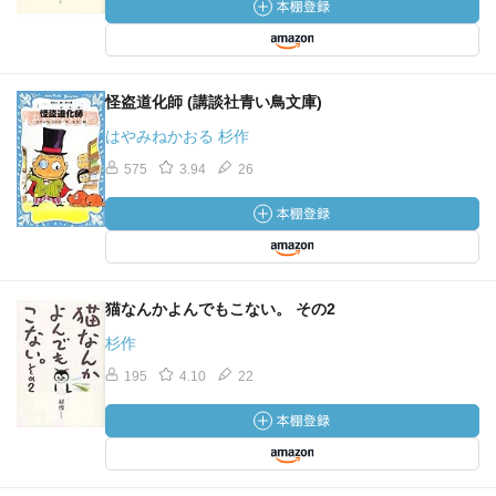
怪盗道化師 (講談社青い鳥文庫)
はやみねかおる 杉作
575
3.94
26
猫なんかよんでもこない。 その2
杉作
195
4.10
22