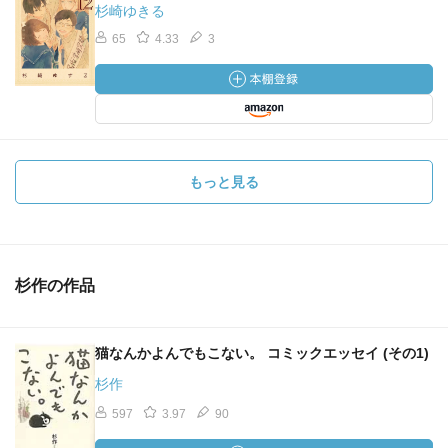
杉崎ゆきる
65
4.33
3
もっと見る
杉作の作品
猫なんかよんでもこない。 コミックエッセイ (その1)
杉作
597
3.97
90