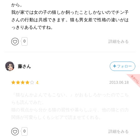
から。
我が家では女の子の猫しか飼ったことしかないのでチン子
さんの行動は共感できます。猫も男女差で性格の違いがは
っきりあるんですね。
0
詳細をみる
藤さん
フォロー
4
2013.06.18
『猫なんかよんでもこない。』がおもしろかったのでこち
らも読んでみた。
猫の視点から分かる猫の習性や暮らしぶり、他の猫との力
関係が可愛らしくもシビアで読ませてくれる。
0
詳細をみる