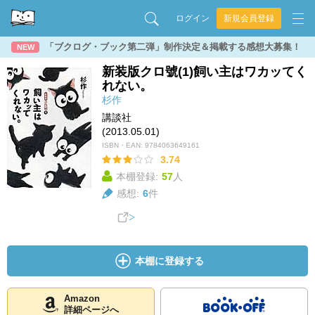
ログイン
新規会員登録
「ブクログ・ブック第二弾」制作決定＆掲載する感想大募集！
NEW
新装版クロ號(1)飼い主はワカッてく
れない。
杉作
講談社
(2013.05.01)
ISBN・EAN:
9784063649161
3.74
本棚登録:
57
人
感想:
6
件
本棚に登録する
Amazon
詳細ページへ