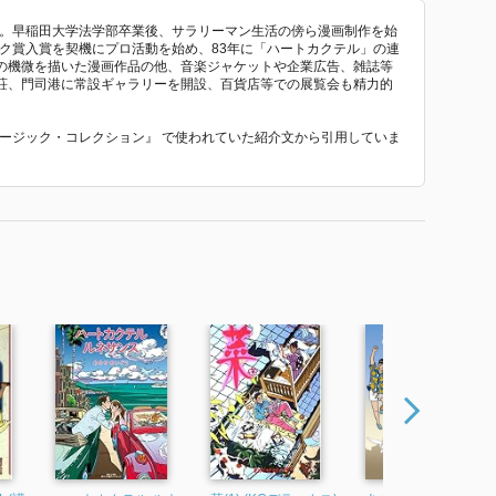
ち。早稲田大学法学部卒業後、サラリーマン生活の傍ら漫画制作を始
ック賞入賞を契機にプロ活動を始め、83年に「ハートカクテル」の連
の機微を描いた漫画作品の他、音楽ジャケットや企業広告、雑誌等
荘、門司港に常設ギャラリーを開設、百貨店等での展覧会も精力的
うミュージック・コレクション』 で使われていた紹介文から引用していま