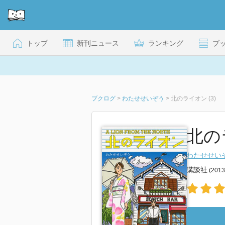
トップ
新刊ニュース
ランキング
ブ
ブクログ
>
わたせせいぞう
>
北のライオン (3)
北のラ
わたせせい
講談社
(201