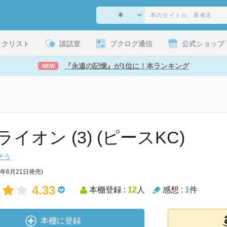
ックリスト
談話室
ブクログ通信
公式ショップ
『永遠の記憶』が1位に！本ランキング
NEW
イオン (3) (ピースKC)
ぞう
3年6月21日発売)
4.33
本棚登録 :
12
人
感想 :
1
件
本棚に登録