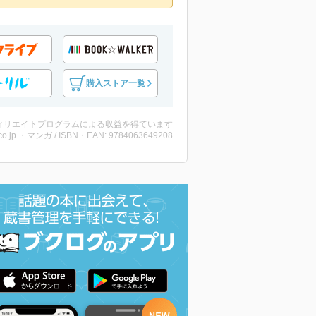
購入ストア一覧
ィリエイトプログラムによる収益を得ています
co.jp ・マンガ / ISBN・EAN: 9784063649208