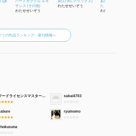
 (講
ハートカクテル ルネ
菜(1) (KCデラックス)
あの頃ボクらは若か
サンス (その他)
わたせせいぞう
た
わたせせいぞう
わたせせいぞう
ぞうの作品ランキング・新刊情報へ
フードライセンスマスター吉岡
sakai4703
sabure
ryumomo
chokusuna