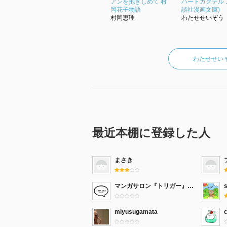
アンを抱きしめて 村
ハートカクテル 1
岡花子物語
談社漫画文庫)
村岡恵理
わたせせいぞう
わたせせい
最近本棚に登録した人
まさき
マンガサロン『トリガー』公式本棚
miyusugamata