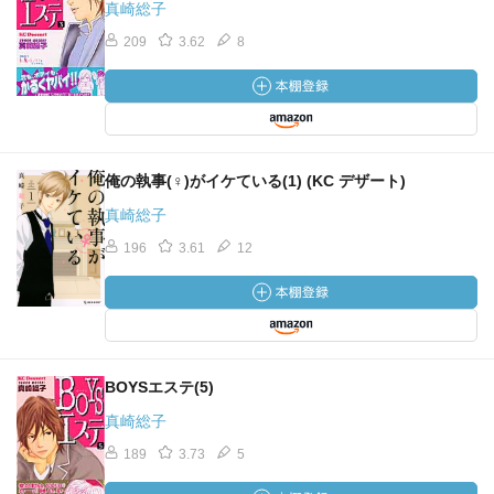
真崎総子
209
3.62
8
俺の執事(♀)がイケている(1) (KC デザート)
真崎総子
196
3.61
12
BOYSエステ(5)
真崎総子
189
3.73
5