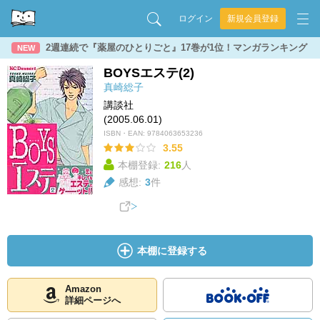
ログイン
新規会員登録
2週連続で『薬屋のひとりごと』17巻が1位！マンガランキング
NEW
BOYSエステ(2)
真崎総子
講談社
(2005.06.01)
ISBN・EAN:
9784063653236
3.55
本棚登録:
216
人
感想:
3
件
本棚に登録する
Amazon
詳細ページへ