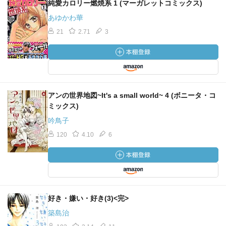
純愛カロリー燃焼系 1 (マーガレットコミックス)
あゆかわ華
21
2.71
3
アンの世界地図~It's a small world~ 4 (ボニータ・コ
ミックス)
吟鳥子
120
4.10
6
好き・嫌い・好き(3)<完>
築島治