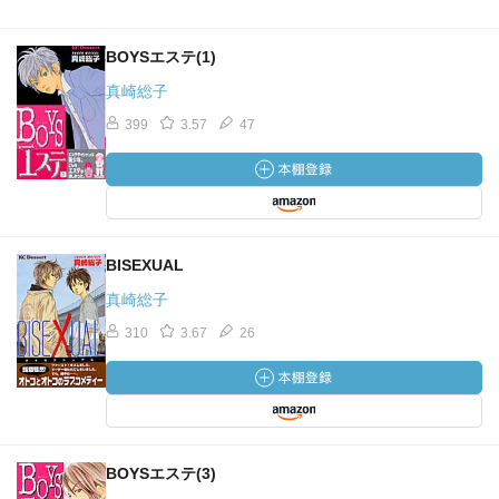
BOYSエステ(1)
真崎総子
399
3.57
47
BISEXUAL
真崎総子
310
3.67
26
BOYSエステ(3)