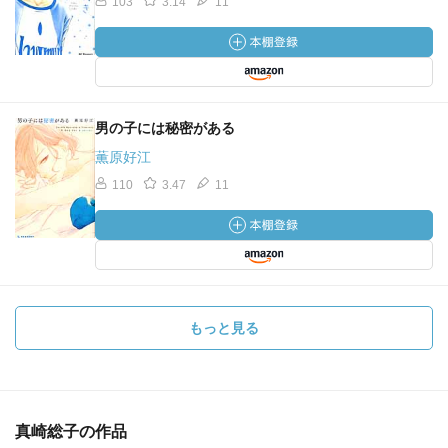
103
3.14
11
男の子には秘密がある
薫原好江
110
3.47
11
もっと見る
真崎総子の作品