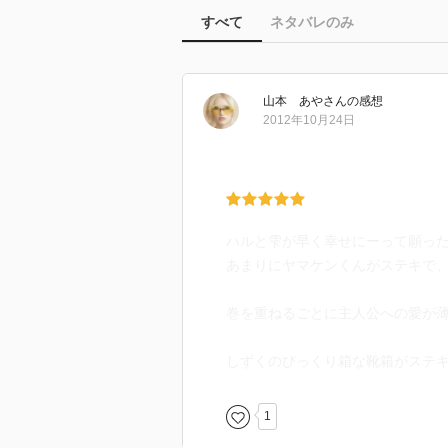
すべて
ネタバレのみ
山本 あや
さん
の感想
2012年10月24日
ハルと雫が早く幸せにーって願っ
あまりにヤマケンくんがステキで、
巻を重ねるごとに主人公への愛が薄れて
しずくのびっくり箱な靴箱がステキ♡
1