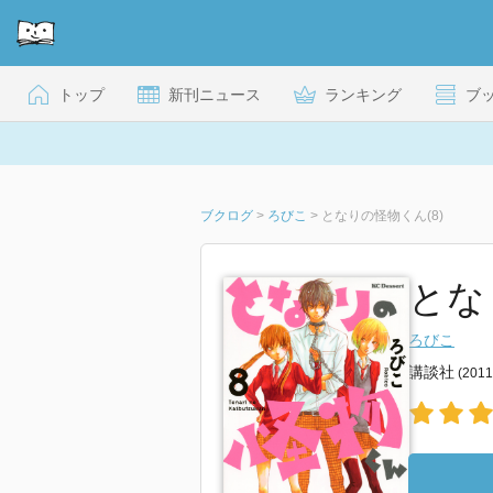
トップ
新刊ニュース
ランキング
ブ
ブクログ
>
ろびこ
>
となりの怪物くん(8)
とな
ろびこ
講談社
(201