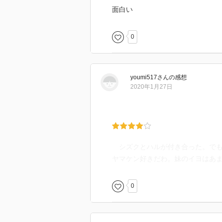
面白い
0
youmi517
さん
の感想
2020年1月27日
シズクとハルが付き合った。でも
ヤマケン好きだわ。妹のイヨはあ
0