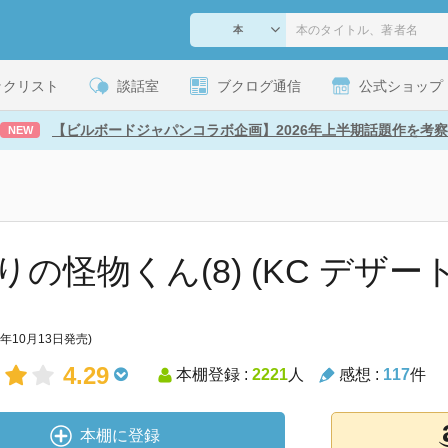
ックリスト
談話室
ブクログ通信
公式ショップ
【ビルボードジャパンコラボ企画】2026年上半期話題作を考察
NEW
りの怪物くん(8) (KC デザート
1年10月13日発売)
4.29
本棚登録 :
2221
人
感想 :
117
件
本棚に登録