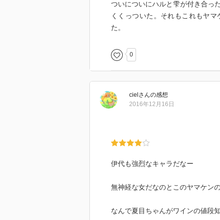
ついについにハルと雫が付き合っ
くくっついた。それもこれもヤマ
た。
0
ciel
さん
の感想
2016年12月16日
伊代も強烈なキャラだなー
無神経な女だなのとこのヤマケン
なんで夏目ちゃんがワインの値段