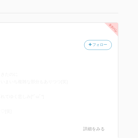
フォロー
たきたのに
いまいち複雑な部分もありつつ[笑]
ゆく悲しみ[*ﾟωﾟ*]
[笑]
詳細をみる