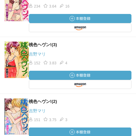
234
3.64
16
桃色ヘヴン!(3)
吉野マリ
152
3.83
4
桃色ヘヴン!(2)
吉野マリ
151
3.75
3