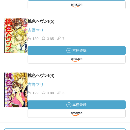
桃色ヘヴン!(5)
吉野マリ
130
3.85
7
桃色ヘヴン!(4)
吉野マリ
129
3.88
3