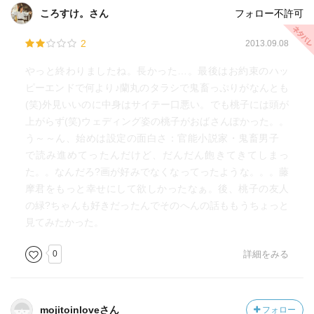
ころすけ。さん
フォロー不許可
2
2013.09.08
やっと終わりましたね。長かった…。最後はお約束のハッ
ピーエンドで何より♪蘭丸のタラシで鬼畜っぷりがなんとも
(笑)外見いいのに中身はサイテー口悪い。でも桃子には頭が
上がらず(笑)ウェディング姿の桃子がおばさんぽかった。。
う～～ん、始めは設定の面白さ：官能小説家・鬼畜男子
で読み進めてったんだけど、だんだん飽きてきてしまっ
た。。なんだろ?画が好みでなくなってったような。。。藤
摩君をもっと幸せにして欲しかったなぁ。後、桃子の友人
の緑?ちゃんも好きだったんでそのへんの話ももうちょっと
見てみたかった。
0
詳細をみる
mojitoinloveさん
フォロー