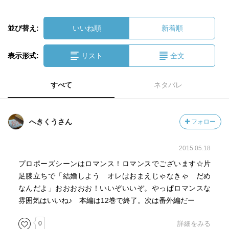
並び替え:
いいね順
新着順
表示形式:
リスト
全文
すべて
ネタバレ
へきくうさん
フォロー
2015.05.18
プロポーズシーンはロマンス！ロマンスでございます☆片
足膝立ちで「結婚しよう オレはおまえじゃなきゃ だめ
なんだよ」おおおおお！いいぞいいぞ。やっぱロマンスな
雰囲気はいいね♪ 本編は12巻で終了。次は番外編だー
0
詳細をみる