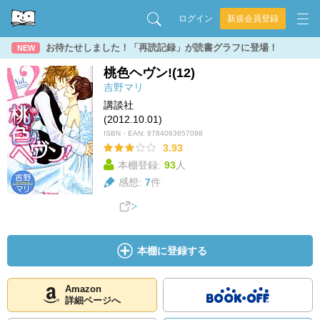
ログイン
新規会員登録
お待たせしました！「再読記録」が読書グラフに登場！
NEW
桃色ヘヴン!(12)
吉野マリ
講談社
(2012.10.01)
ISBN・EAN:
9784063657098
3.93
本棚登録:
93
人
感想:
7
件
本棚に登録する
Amazon
詳細ページへ