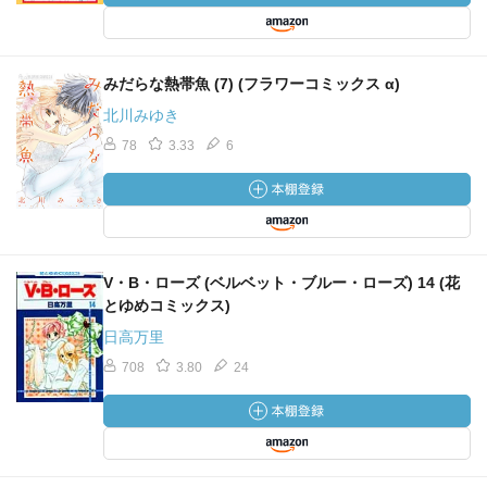
みだらな熱帯魚 (7) (フラワーコミックス α)
北川みゆき
78
3.33
6
V・B・ローズ (ベルベット・ブルー・ローズ) 14 (花
とゆめコミックス)
日高万里
708
3.80
24