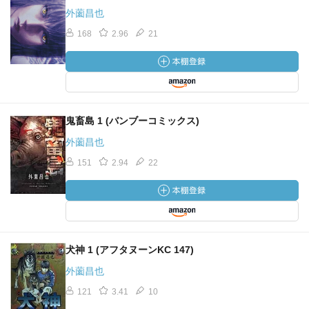
外薗昌也
168
2.96
21
鬼畜島 1 (バンブーコミックス)
外薗昌也
151
2.94
22
犬神 1 (アフタヌーンKC 147)
外薗昌也
121
3.41
10