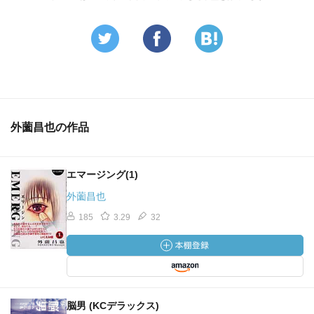
外薗昌也の作品
エマージング(1)
外薗昌也
185
3.29
32
脳男 (KCデラックス)