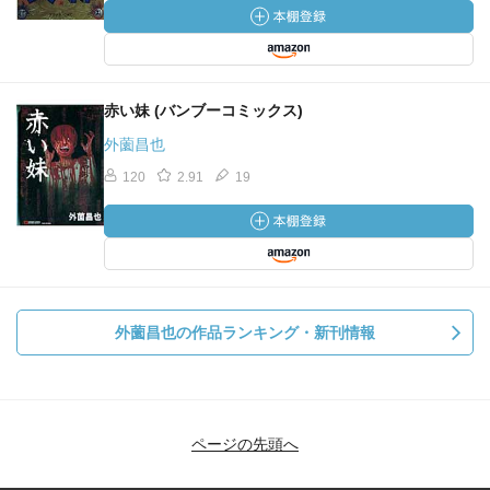
赤い妹 (バンブーコミックス)
外薗昌也
120
2.91
19
外薗昌也の作品ランキング・新刊情報
ページの先頭へ