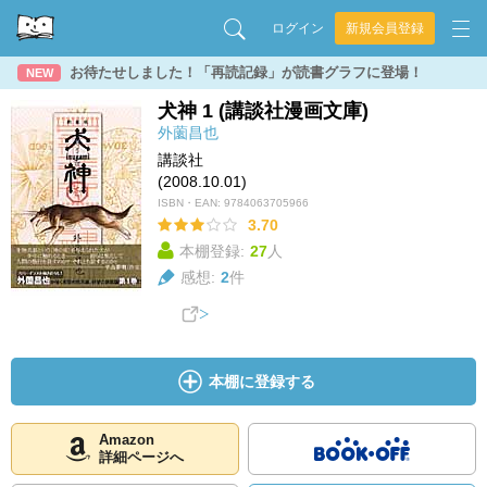
ログイン
新規会員登録
お待たせしました！「再読記録」が読書グラフに登場！
NEW
犬神 1 (講談社漫画文庫)
外薗昌也
講談社
(2008.10.01)
ISBN・EAN:
9784063705966
3.70
本棚登録:
27
人
感想:
2
件
本棚に登録する
Amazon
詳細ページへ