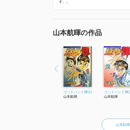
す。」
山本航暉の作品
ゴッドハンド輝(1)
ゴッドハンド輝(2
山本航暉
山本航暉
山本航暉