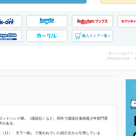
購入ストア一覧
本ページはアフ
Amazon.co.jp 
ゴッドハンド輝』（講談社）など。同作で講談社漫画賞少年部門受
評がある。
史（11） 天下一統』 で使われていた紹介文から引用していま