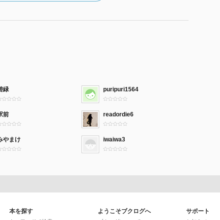
碧緑
puripuri1564
駅前
readordie6
みやまけ
iwaiwa3
本を探す
ようこそブクログへ
サポート