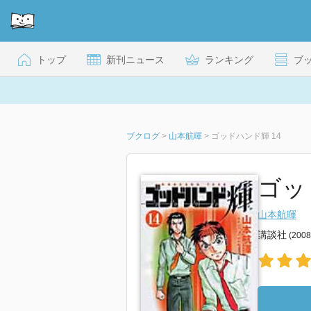
トップ
新刊ニュース
ランキング
ブ
ブクログ
>
山本航暉
>
ゴッドハンド輝 14
ゴッ
山本航暉
講談社
(200