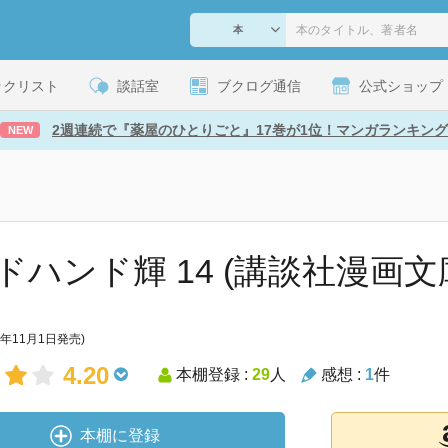
ックリスト
談話室
ブクログ通信
公式ショップ
2週連続で『薬屋のひとりごと』17巻が1位！マンガランキング
NEW
ドハンド輝 14 (講談社漫画文
8年11月1日発売)
4.20
本棚登録 :
29
人
感想 :
1
件
本棚に登録