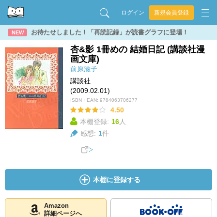
ログイン
新規会員登録
お待たせしました！「再読記録」が読書グラフに登場！
NEW
杏&影 1冊めの 結婚日記 (講談社漫
画文庫)
前原滋子
講談社
(2009.02.01)
ISBN・EAN:
9784063706277
4.50
本棚登録:
16
人
感想:
1
件
本棚に登録する
Amazon
詳細ページへ