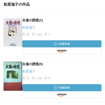
前原滋子の作品
永遠の誘惑(1)
前原滋子
32
3.62
1
永遠の誘惑(5)
前原滋子
27
3.56
0