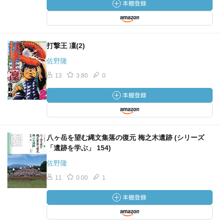
打撃王 凜(2)
佐野隆
13
3.80
0
八ヶ岳を望む縄文集落の復元 梅之木遺跡 (シリーズ
「遺跡を学ぶ」 154)
佐野隆
11
0.00
1