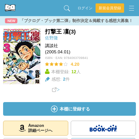
ログイン
新規会員登録
「ブクログ・ブック第二弾」制作決定＆掲載する感想大募集！
NEW
打撃王 凜(3)
佐野隆
講談社
(2005.04.01)
ISBN・EAN:
9784063709841
4.20
本棚登録:
12
人
感想:
2
件
本棚に登録する
Amazon
詳細ページへ