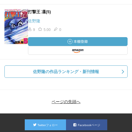
打撃王 凜(5)
佐野隆
9
5.00
0
佐野隆の作品ランキング・新刊情報
ページの先頭へ
Twitterフォロー
Facebookページ