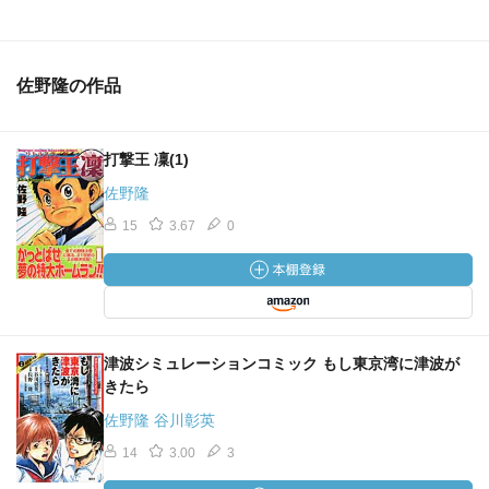
佐野隆の作品
打撃王 凜(1)
佐野隆
15
3.67
0
津波シミュレーションコミック もし東京湾に津波が
きたら
佐野隆 谷川彰英
14
3.00
3