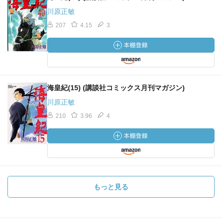
川原正敏
207
4.15
3
海皇紀(15) (講談社コミックス月刊マガジン)
川原正敏
210
3.96
4
もっと見る