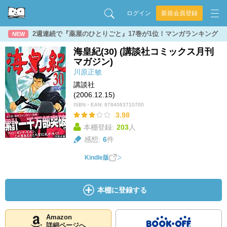
ログイン
新規会員登録
2週連続で『薬屋のひとりごと』17巻が1位！マンガランキング
NEW
海皇紀(30) (講談社コミックス月刊
マガジン)
川原正敏
講談社
(2006.12.15)
ISBN・EAN:
9784063710700
3.98
本棚登録:
203
人
感想:
6
件
Kindle版
本棚に登録する
Amazon
詳細ページへ