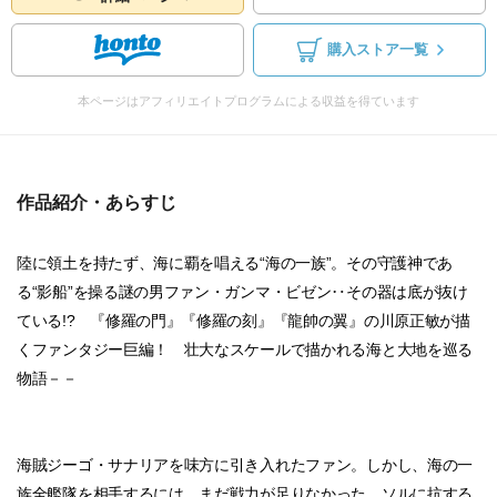
購入ストア一覧
本ページはアフィリエイトプログラムによる収益を得ています
作品紹介・あらすじ
陸に領土を持たず、海に覇を唱える“海の一族”。その守護神であ
る“影船”を操る謎の男ファン・ガンマ・ビゼン‥その器は底が抜け
ている!? 『修羅の門』『修羅の刻』『龍帥の翼』の川原正敏が描
くファンタジー巨編！ 壮大なスケールで描かれる海と大地を巡る
物語－－
海賊ジーゴ・サナリアを味方に引き入れたファン。しかし、海の一
族全艦隊を相手するには、まだ戦力が足りなかった。ソルに抗する