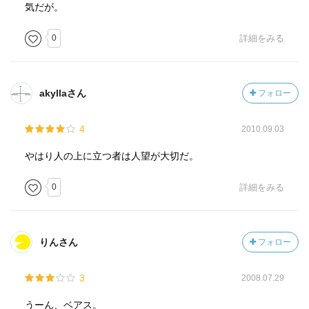
気だが。
0
詳細をみる
akyllaさん
フォロー
4
2010.09.03
やはり人の上に立つ者は人望が大切だ。
0
詳細をみる
りんさん
フォロー
3
2008.07.29
うーん、ベアス。