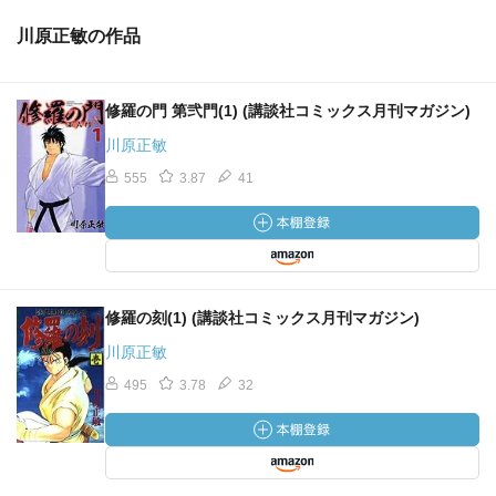
川原正敏の作品
修羅の門 第弐門(1) (講談社コミックス月刊マガジン)
川原正敏
555
3.87
41
修羅の刻(1) (講談社コミックス月刊マガジン)
川原正敏
495
3.78
32