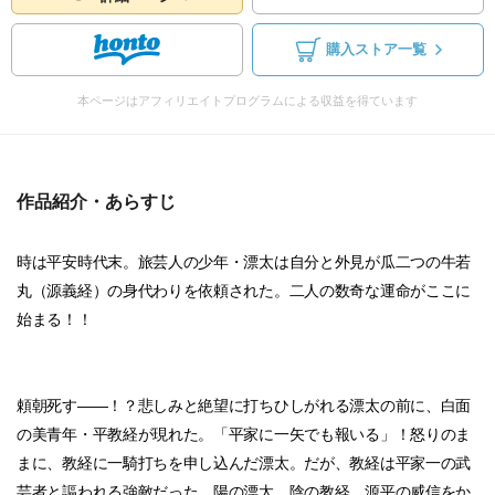
購入ストア一覧
本ページはアフィリエイトプログラムによる収益を得ています
作品紹介・あらすじ
時は平安時代末。旅芸人の少年・漂太は自分と外見が瓜二つの牛若
丸（源義経）の身代わりを依頼された。二人の数奇な運命がここに
始まる！！
頼朝死す――！？悲しみと絶望に打ちひしがれる漂太の前に、白面
の美青年・平教経が現れた。「平家に一矢でも報いる」！怒りのま
まに、教経に一騎打ちを申し込んだ漂太。だが、教経は平家一の武
芸者と謳われる強敵だった。陽の漂太、陰の教経。源平の威信をか