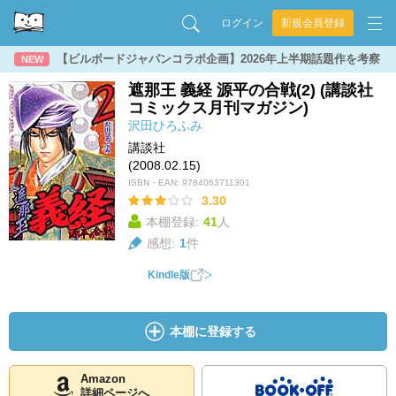
ログイン
新規会員登録
【ビルボードジャパンコラボ企画】2026年上半期話題作を考察
NEW
遮那王 義経 源平の合戦(2) (講談社
コミックス月刊マガジン)
沢田ひろふみ
講談社
(2008.02.15)
ISBN・EAN:
9784063711301
3.30
本棚登録:
41
人
感想:
1
件
Kindle版
本棚に登録する
Amazon
詳細ページへ