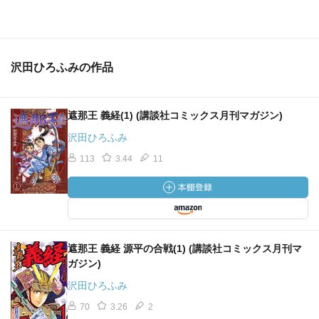
沢田ひろふみの作品
遮那王 義経(1) (講談社コミックス月刊マガジン)
沢田ひろふみ
113
3.44
11
遮那王 義経 源平の合戦(1) (講談社コミックス月刊マ
ガジン)
沢田ひろふみ
70
3.26
2