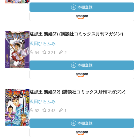
遮那王 義経(2) (講談社コミックス月刊マガジン)
沢田ひろふみ
54
3.21
2
遮那王 義経(22) (講談社コミックス月刊マガジン)
沢田ひろふみ
52
3.43
1