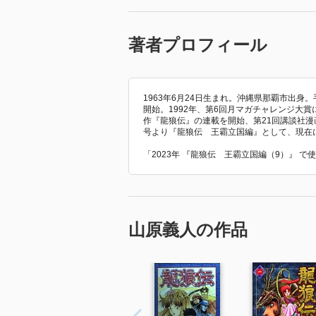
著者プロフィール
1963年6月24日生まれ。沖縄県那覇市出
開始。1992年、第6回月マガチャレンジ大賞
作『龍狼伝』の連載を開始、第21回講談社漫画
号より『龍狼伝 王霸立国編』として、現在
「2023年 『龍狼伝 王霸立国編（9）』 
山原義人の作品