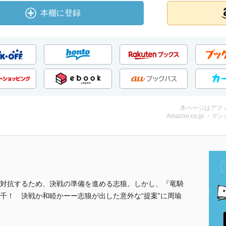
本棚に登録
本ページはアフ
Amazon.co.jp ・マン
対抗するため、決戦の準備を進める志狼。しかし、『竜騎
千！ 決戦か和睦かーー志狼が出した意外な“提案”に周瑜