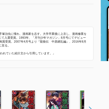
身。手塚治虫に憧れ、漫画家を志す。大学卒業後に上京し、漫画修業を
にて入選受賞。1993年、「月刊少年マガジン」8月号にてデビュー
賞受賞。2007年4月号より『龍狼伝 中原繚乱編』、2016年8月
に至る。
で使われていた紹介文から引用しています。」