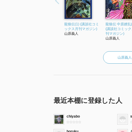
龍狼伝(1) (講談社コミ
龍狼伝 中原繚乱編
ックス月刊マガジン)
(講談社コミック
山原義人
刊マガジン)
山原義人
山原義人
最近本棚に登録した人
chiyabo
boruku