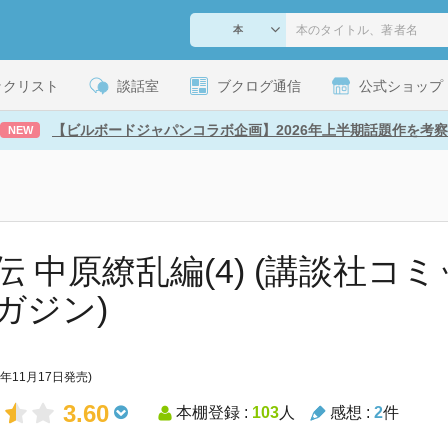
ックリスト
談話室
ブクログ通信
公式ショップ
【ビルボードジャパンコラボ企画】2026年上半期話題作を考察
NEW
伝 中原繚乱編(4) (講談社コ
ガジン)
8年11月17日発売)
3.60
本棚登録 :
103
人
感想 :
2
件