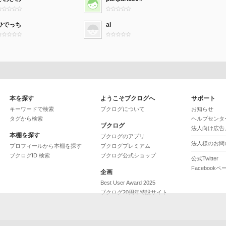
ひでっち
ai
本を探す
ようこそブクログへ
サポート
キーワードで検索
ブクログについて
お知らせ
タグから検索
ヘルプセンタ
ブクログ
法人向け広告
本棚を探す
ブクログのアプリ
法人様のお問
プロフィールから本棚を探す
ブクログプレミアム
ブクログID 検索
ブクログ公式ショップ
公式Twitter
Facebookペ
企画
Best User Award 2025
ブクログ20周年特設サイト