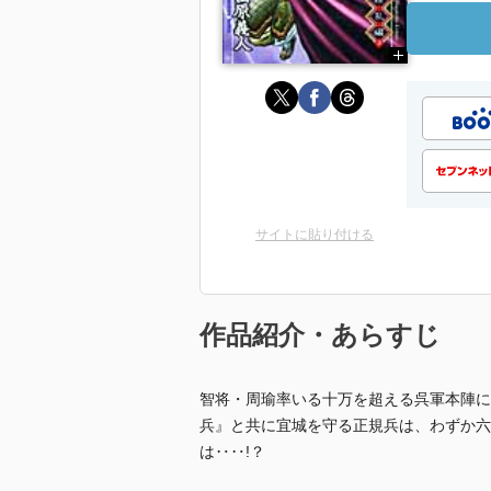
サイトに貼り付ける
作品紹介・あらすじ
智将・周瑜率いる十万を超える呉軍本陣に
兵』と共に宜城を守る正規兵は、わずか六
は‥‥!？