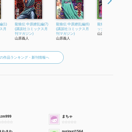
(1)
龍狼伝 中原繚乱編(7)
龍狼伝 中原繚乱編(6)
龍狼伝(2) (講談社コミ
ス月
(講談社コミックス月
(講談社コミックス月
ックス月刊マガジン)
刊マガジン)
刊マガジン)
山原義人
山原義人
山原義人
の作品ランキング・新刊情報へ
szm999
まちゃ
さわさわ
puripuri1564