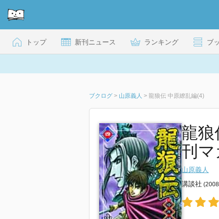
トップ
新刊ニュース
ランキング
ブ
ブクログ
>
山原義人
>
龍狼伝 中原繚乱編(4)
龍狼
刊マ
山原義人
講談社
(200