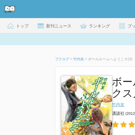
トップ
新刊ニュース
ランキング
ブ
ブクログ
>
竹内友
>
ボールルームへようこそ(3)
ボー
クス
竹内友
講談社
(201