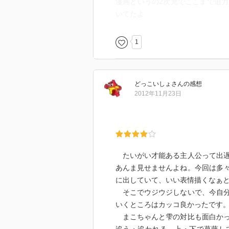
漫画というの2次元でここまで迫
いてたよ
1
どっこいしょ
さん
の感想
2012年11月23日
たいがい才能ある主人公って出遅
あんま見せませんよね。今回は多
に出していて、いい表情描くなぁ
そこでウジウジしないで、今自分
いくところはカッコ良かったです
まこちゃんと雫の対比も面白かっ