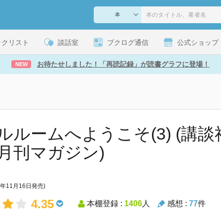
ックリスト
談話室
ブクログ通信
公式ショップ
お待たせしました！「再読記録」が読書グラフに登場！
NEW
ルルームへようこそ(3) (講
月刊マガジン)
2年11月16日発売)
4.35
本棚登録 :
1406
人
感想 :
77
件