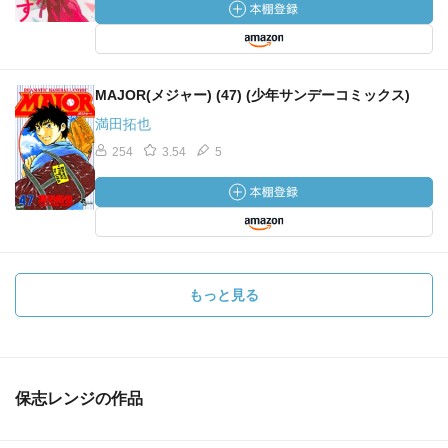
MAJOR(メジャー) (47) (少年サンデーコミックス)
満田拓也
254
3.54
5
もっと見る
保志レンジの作品