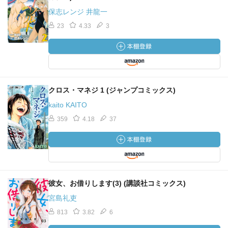
保志レンジ 井龍一
23
4.33
3
クロス・マネジ 1 (ジャンプコミックス)
kaito KAITO
359
4.18
37
彼女、お借りします(3) (講談社コミックス)
宮島礼吏
813
3.82
6