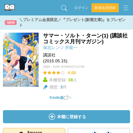
ログイン
新規会員登録
＼プレミアム会員限定／『プレゼント(新潮文庫)』をプレゼン
NEW
ト
サマー・ソルト・ターン(1) (講談社
コミックス月刊マガジン)
保志レンジ
井龍一
講談社
(2015.05.15)
ISBN・EAN:
9784063714708
4.00
本棚登録:
38
人
感想:
3
件
Kindle版
本棚に登録する
Amazon