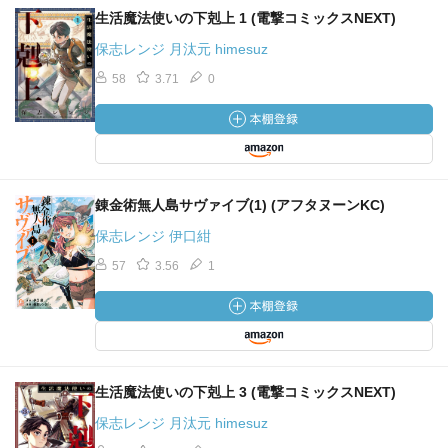
生活魔法使いの下剋上 1 (電撃コミックスNEXT)
保志レンジ 月汰元 himesuz
58
3.71
0
錬金術無人島サヴァイブ(1) (アフタヌーンKC)
保志レンジ 伊口紺
57
3.56
1
生活魔法使いの下剋上 3 (電撃コミックスNEXT)
保志レンジ 月汰元 himesuz