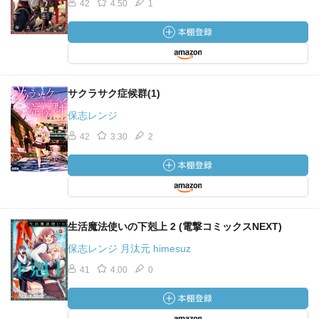
42
4.50
1
サクラサク症候群(1)
保志レンジ
42
3.30
2
生活魔法使いの下剋上 2 (電撃コミックスNEXT)
保志レンジ 月汰元 himesuz
41
4.00
0