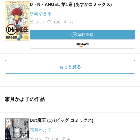
D・N・ANGEL 第1巻 (あすかコミックス)
杉崎ゆきる
1033
3.38
77
もっと見る
霜月かよ子の作品
Dの魔王 (1) (ビッグ コミックス)
霜月かよ子
509
3.78
40