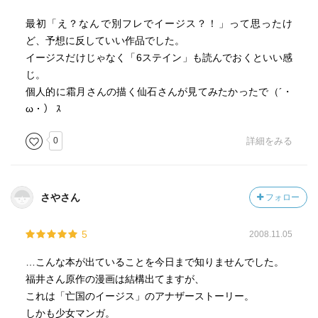
最初「え？なんで別フレでイージス？！」って思ったけ
ど、予想に反していい作品でした。
イージスだけじゃなく「6ステイン」も読んでおくといい感
じ。
個人的に霜月さんの描く仙石さんが見てみたかったで（´・
ω・） ｽ
0
詳細をみる
さやさん
フォロー
5
2008.11.05
…こんな本が出ていることを今日まで知りませんでした。
福井さん原作の漫画は結構出てますが、
これは「亡国のイージス」のアナザーストーリー。
しかも少女マンガ。