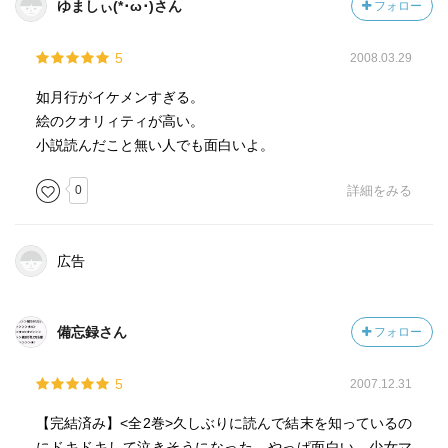
ゆましぃ(*･ω･)さん
フォロー
5
2008.03.29
如月行がイケメンすぎる。
絵のクオリィティが高い。
小説読んだこと無い人でも面白いよ。
0
詳細をみる
広告
備忘録さん
フォロー
5
2007.12.31
【完結済み】<全2巻>久しぶりに読んで結末を知っているの
にドキドキして泣きそうになった。やっぱ面白い。少女マ