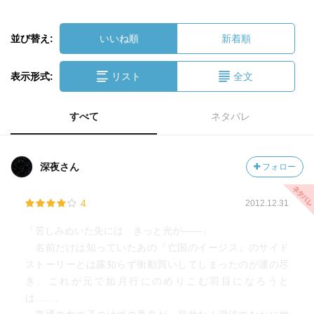
並び替え:
いいね順
新着順
表示形式:
リスト
全文
すべて
ネタバレ
深夜さん
フォロー
4
2012.12.31
「苦しみぬいた先には きっと光が――」
名前だけは知っていたあの『亡国のイージス』のサイド
ストーリーとは露知らず衝動買いしてしまったのが運の尽
き、これが元で如月行にのめりこむ羽目になろうと
は……。