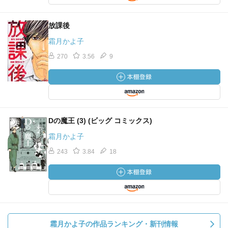
放課後
霜月かよ子
270
3.56
9
Dの魔王 (3) (ビッグ コミックス)
霜月かよ子
243
3.84
18
霜月かよ子の作品ランキング・新刊情報