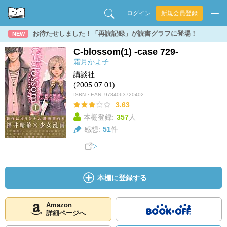
ログイン
新規会員登録
お待たせしました！「再読記録」が読書グラフに登場！
NEW
C-blossom(1) -case 729-
霜月かよ子
講談社
(2005.07.01)
ISBN・EAN:
9784063720402
3.63
本棚登録:
357
人
感想:
51
件
本棚に登録する
Amazon
詳細ページへ