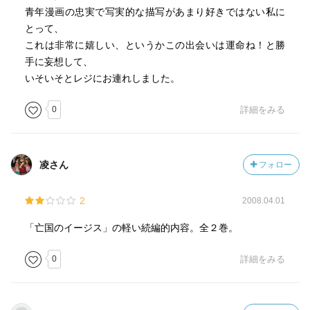
青年漫画の忠実で写実的な描写があまり好きではない私に
とって、
これは非常に嬉しい、というかこの出会いは運命ね！と勝
手に妄想して、
いそいそとレジにお連れしました。
0
詳細をみる
凌さん
フォロー
2
2008.04.01
「亡国のイージス」の軽い続編的内容。全２巻。
0
詳細をみる