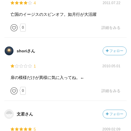
4
2011.07.22
亡国のイージスのスピンオフ。如月行が大活躍
0
詳細をみる
shoriさん
フォロー
1
2010.05.01
扉の模様だけが異様に気に入ってね。←
0
詳細をみる
文若さん
フォロー
5
2009.02.09