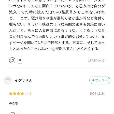
ンガなのにこんなに面白くていいのか、と思うのは自分が
滅入ってた時に読んだせいの贔屓目かもしれないけれ
ど。 まず、駆け引きや誰が裏切り者が誰か等など息付く
暇もない。そういう映画のような展開の速さも勿論面白い
んだけど、所々に入る内面に迫るような、えぐるような言
葉が何度読んでも面白いという決定的な部分だと思う。ま
ずページを開いて1Ｐ目で愕然とする。言葉に。そしてあっ
ちと思ったらこっちみたいな展開の速さにわくわくする。
0
詳細をみる
イグサさん
フォロー
4
2007.11.24
全2巻