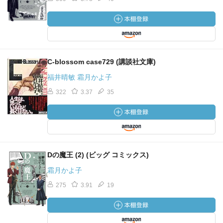
C-blossom case729 (講談社文庫)
福井晴敏 霜月かよ子
322
3.37
35
Dの魔王 (2) (ビッグ コミックス)
霜月かよ子
275
3.91
19