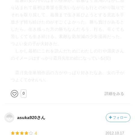
普通の女の子のはずの香奈が、容赦なく混沌のなかに放
り込まれて最初は希望を見失いながらも行とのやり取りで
それを取り戻して、最後まで生き延びようとする意志を手
放さず持ち続けたのがすごくよかった。勝ち負けがあると
したら、生き残った方の勝ちなんだろう。行も、辛くても
苦しくても生き続ける。素敵な匙加減の少女漫画だった。
つよい女の子が大好きだ。
しかし最初にこれを読んだためにわたしの行や渥美さん
のイメージはすっかり霜月先生の絵になっている(笑)
霜月先生単独作品の方がやっぱり好きだなあ。女の子が
つよくてかわいい。
0
詳細をみる
asuka920さん
フォロー
4
2012.10.17