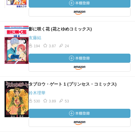
影に咲く花 (花とゆめコミックス)
友藤結
194
3.87
24
タブロウ・ゲート 1 (プリンセス・コミックス)
鈴木理華
530
3.89
53