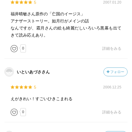
5
2007.01.20
福井晴敏さん原作の「亡国のイージス」
アナザーストーリー。如月行がメインの話
なんですが、霜月さんの絵も綺麗だしいろいろ黒幕も出て
きて読み応えあり。
0
詳細をみる
いといあづささん
フォロー
5
2006.12.25
えがきれい！すごいひきこまれる
0
詳細をみる