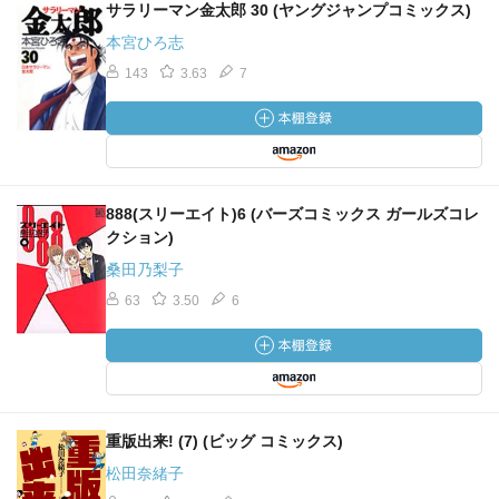
サラリーマン金太郎 30 (ヤングジャンプコミックス)
本宮ひろ志
143
3.63
7
888(スリーエイト)6 (バーズコミックス ガールズコレ
クション)
桑田乃梨子
63
3.50
6
重版出来! (7) (ビッグ コミックス)
松田奈緒子