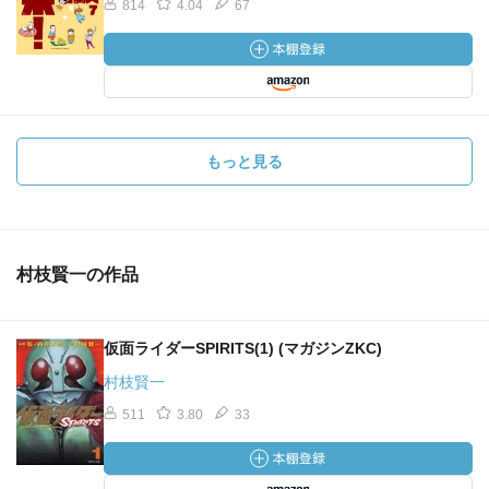
814
4.04
67
もっと見る
村枝賢一の作品
仮面ライダーSPIRITS(1) (マガジンZKC)
村枝賢一
511
3.80
33