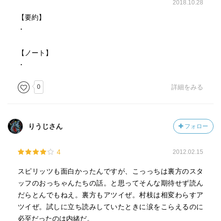
2018.10.28
【要約】
・
【ノート】
・
0
詳細をみる
りうじさん
フォロー
4
2012.02.15
スピリッツも面白かったんですが、こっっちは裏方のスタ
ッフのおっちゃんたちの話。と思ってそんな期待せず読ん
だらとんでもねえ。裏方もアツイぜ。村枝は相変わらすア
ツイぜ。試しに立ち読みしていたときに涙をこらえるのに
必至だったのは内緒だ。