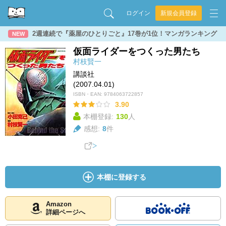
ログイン
新規会員登録
2週連続で『薬屋のひとりごと』17巻が1位！マンガランキング
NEW
仮面ライダーをつくった男たち
村枝賢一
講談社
(2007.04.01)
ISBN・EAN:
9784063722857
3.90
本棚登録:
130
人
感想:
8
件
本棚に登録する
Amazon
詳細ページへ