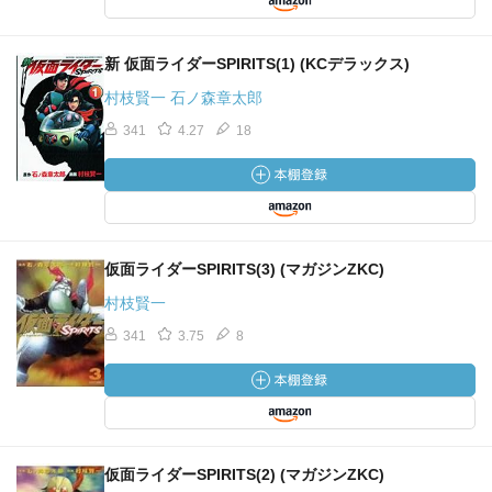
新 仮面ライダーSPIRITS(1) (KCデラックス)
村枝賢一 石ノ森章太郎
341
4.27
18
仮面ライダーSPIRITS(3) (マガジンZKC)
村枝賢一
341
3.75
8
仮面ライダーSPIRITS(2) (マガジンZKC)