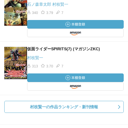
石ノ森章太郎 村枝賢一
340
3.79
7
仮面ライダーSPIRITS(7) (マガジンZKC)
村枝賢一
313
3.70
7
村枝賢一の作品ランキング・新刊情報