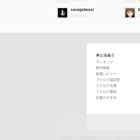
savagebeast
本と出会う
ランキング
新刊情報
新着レビュー
ブクログ談話室
ブクログ大賞
ブクログ通信
読書のすすめ
利用規約
|
特定商取引法に基づく表記
|
Cook