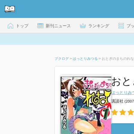
トップ
新刊ニュース
ランキング
ブ
ブクログ
>
はっとりみつる
>
おとぎのまちのれな
おと
はっとりみ
講談社
(200