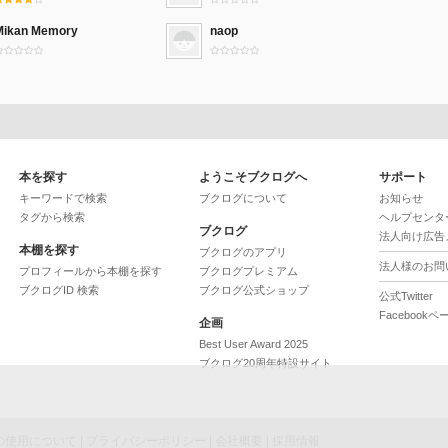
Mikan Memory
naop
本を探す
ようこそブクログへ
サポート
キーワードで検索
ブクログについて
お知らせ
タグから検索
ヘルプセンタ
ブクログ
法人向け広告
本棚を探す
ブクログのアプリ
法人様のお問
プロフィールから本棚を探す
ブクログプレミアム
ブクログID 検索
ブクログ公式ショップ
公式Twitter
Facebookペ
企画
Best User Award 2025
ブクログ20周年特設サイト
ieの使用について
|
プライバシーポリシー
|
会社概要
|
採用情報