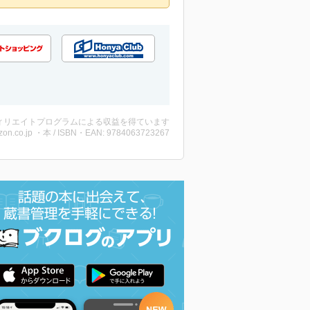
ィリエイトプログラムによる収益を得ています
on.co.jp ・本 / ISBN・EAN: 9784063723267