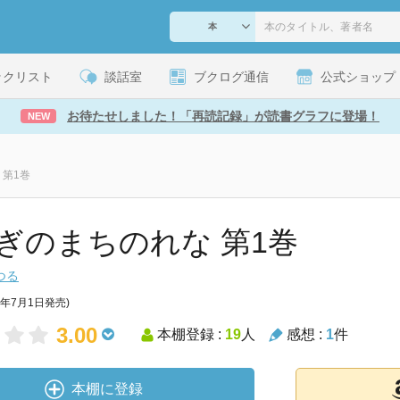
ックリスト
談話室
ブクログ通信
公式ショップ
お待たせしました！「再読記録」が読書グラフに登場！
NEW
 第1巻
ぎのまちのれな 第1巻
つる
7年7月1日発売)
3.00
本棚登録 :
19
人
感想 :
1
件
本棚に登録