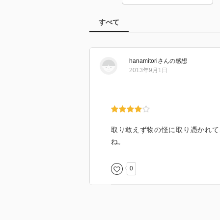
すべて
hanamitori
さん
の感想
2013年9月1日
取り敢えず物の怪に取り憑かれて
ね。
0