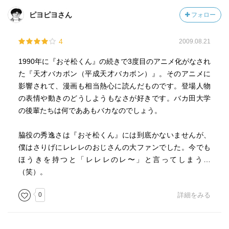
ピヨピヨさん
フォロー
4
2009.08.21
1990年に『おそ松くん』の続きで3度目のアニメ化がなされ
た『天才バカボン（平成天才バカボン）』。そのアニメに
影響されて、漫画も相当熱心に読んだものです。登場人物
の表情や動きのどうしようもなさが好きです。バカ田大学
の後輩たちは何でああもバカなのでしょう。
脇役の秀逸さは『おそ松くん』には到底かないませんが、
僕はさりげにレレレのおじさんの大ファンでした。今でも
ほうきを持つと「レレレのレ〜」と言ってしまう…
（笑）。
0
詳細をみる