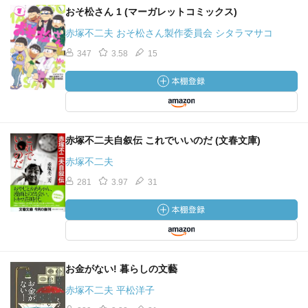
おそ松さん 1 (マーガレットコミックス)
赤塚不二夫 おそ松さん製作委員会 シタラマサコ
347
3.58
15
赤塚不二夫自叙伝 これでいいのだ (文春文庫)
赤塚不二夫
281
3.97
31
お金がない! 暮らしの文藝
赤塚不二夫 平松洋子