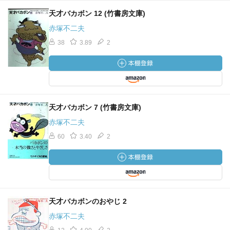
天才バカボン 12 (竹書房文庫)
赤塚不二夫
38
3.89
2
天才バカボン 7 (竹書房文庫)
赤塚不二夫
60
3.40
2
天才バカボンのおやじ 2
赤塚不二夫