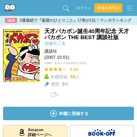
ログイン
新規会員登録
2週連続で『薬屋のひとりごと』17巻が1位！マンガランキング
NEW
天才バカボン誕生40周年記念 天才
バカボン THE BEST 講談社版
赤塚不二夫
講談社
(2007.10.01)
ISBN・EAN:
9784063723632
4.00
本棚登録:
53
人
感想:
3
件
本棚に登録する
Amazon
詳細ページへ