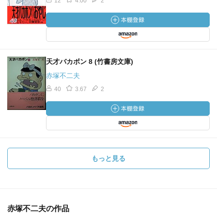
12
4.00
2
天才バカボン 8 (竹書房文庫)
赤塚不二夫
40
3.67
2
もっと見る
赤塚不二夫の作品