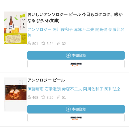
おいしいアンソロジー ビール 今日もゴクゴク、喉が
なる (だいわ文庫)
アンソロジー 阿川佐和子 赤塚不二夫 開高健 伊藤比呂
美
801
3.24
32
アンソロジー ビール
伊藤晴雨 石堂淑朗 赤塚不二夫 阿川佐和子 阿川弘之
468
3.25
51