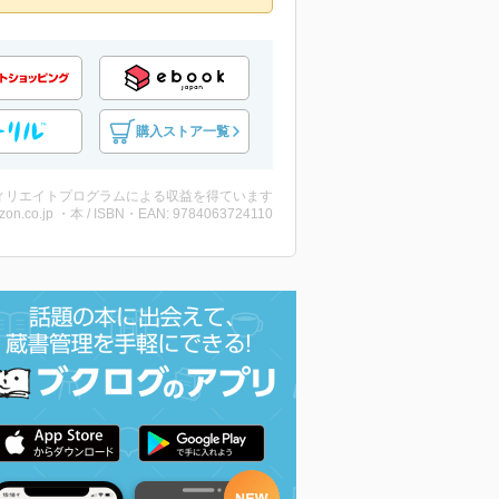
購入ストア一覧
ィリエイトプログラムによる収益を得ています
zon.co.jp ・本 / ISBN・EAN: 9784063724110