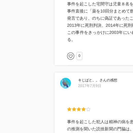
事件を起こした宅間守は児童８名を
事件直後に「薬を10回分まとめて
発言であり、のちに偽証であった
2013年に死刑判決、2014年に死
この事件をきっかけに2003年に
る。
0
キじばと。。
さん
の感想
2017年7月9日
事件を起こした犯人は精神の病を
の推測を聞いた読捨新聞の門脇は