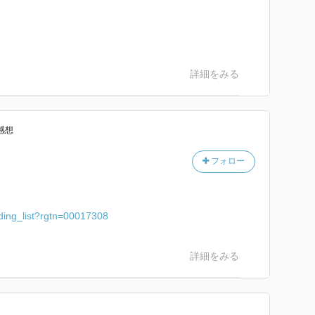
詳細をみる
感想
フォロー
olding_list?rgtn=00017308
詳細をみる