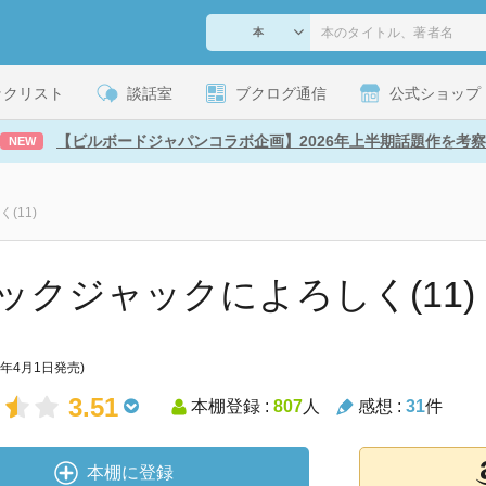
ックリスト
談話室
ブクログ通信
公式ショップ
【ビルボードジャパンコラボ企画】2026年上半期話題作を考察
NEW
(11)
ックジャックによろしく(11)
5年4月1日発売)
3.51
本棚登録 :
807
人
感想 :
31
件
本棚に登録