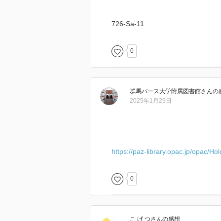
726-Sa-11
0
群馬パース大学附属図書館
さん
の
2025年1月29日
https://paz-library.opac.jp/opac/H
0
こ げ つ
さん
の感想