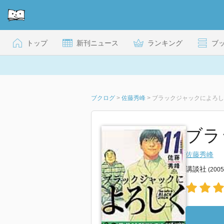
トップ
新刊ニュース
ランキング
ブ
ブクログ
>
佐藤秀峰
>
ブラックジャックによろしく
ブラ
佐藤秀峰
講談社
(200