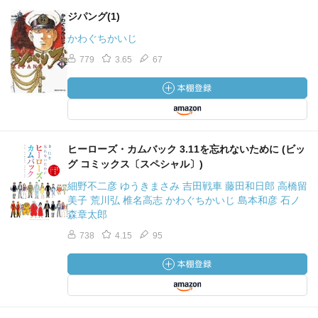
ジパング(1)
かわぐちかいじ
779
3.65
67
ヒーローズ・カムバック 3.11を忘れないために (ビッ
グ コミックス〔スペシャル〕)
細野不二彦 ゆうきまさみ 吉田戦車 藤田和日郎 高橋留
美子 荒川弘 椎名高志 かわぐちかいじ 島本和彦 石ノ
森章太郎
738
4.15
95