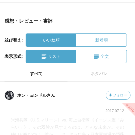
感想・レビュー・書評
並び替え:
いいね順
新着順
表示形式:
リスト
全文
すべて
ネタバレ
ホン・ヨンドルさん
フォロー
2017.07.12
米海兵隊《U.S.マリーン》vs. 海上自衛隊《イージス艦「み
らい」》。その双眸が見すえるのは、どんな未来か。その
銃口が睨むのは、誰か――!? タラワ島・日本軍撤退の隠蔽