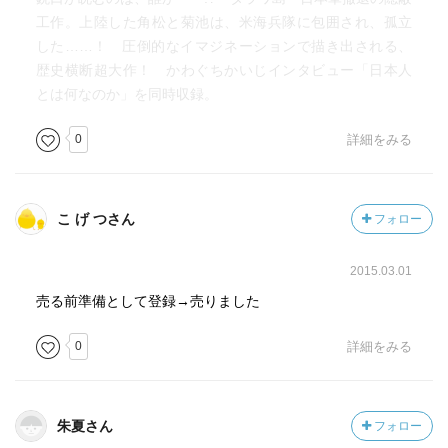
工作。上陸した角松と菊池は、米海兵隊に包囲され、孤立
した……！ 圧倒的なイマジネーションで描き出される、
歴史横断超大作！ かわぐちかいじインタビュー「日本人
とは何なのか」を同時収録。
0
詳細をみる
こ げ つさん
フォロー
2015.03.01
売る前準備として登録→売りました
0
詳細をみる
朱夏さん
フォロー