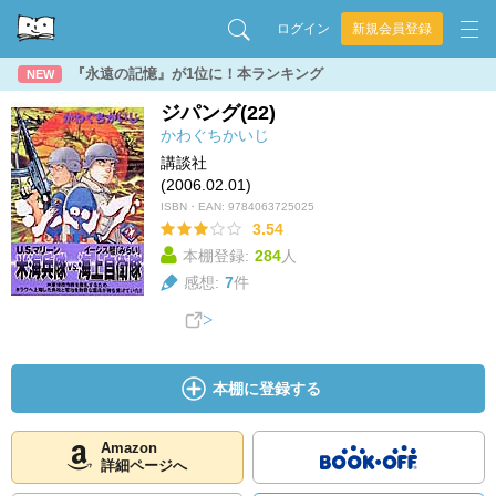
ログイン
新規会員登録
『永遠の記憶』が1位に！本ランキング
NEW
ジパング(22)
かわぐちかいじ
講談社
(2006.02.01)
ISBN・EAN:
9784063725025
3.54
本棚登録:
284
人
感想:
7
件
本棚に登録する
Amazon
詳細ページへ