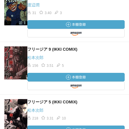
渡辺潤
31
3.40
3
フリージア 9 (IKKI COMIX)
松本次郎
156
3.51
5
フリージア 5 (IKKI COMIX)
松本次郎
218
3.31
10