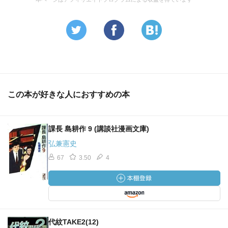
この本が好きな人におすすめの本
課長 島耕作 9 (講談社漫画文庫)
弘兼憲史
67
3.50
4
代紋TAKE2(12)