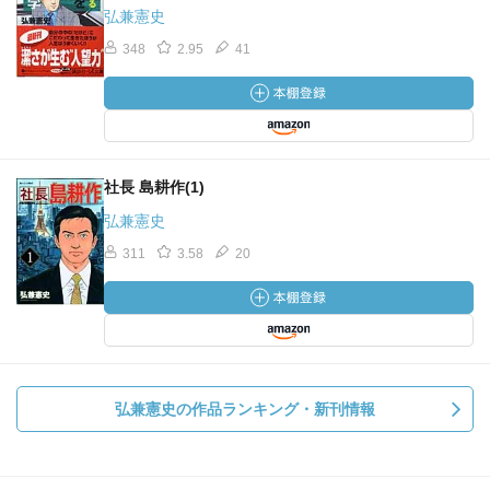
弘兼憲史
348
2.95
41
社長 島耕作(1)
弘兼憲史
311
3.58
20
弘兼憲史の作品ランキング・新刊情報