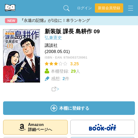
ログイン
新規会員登録
『永遠の記憶』が1位に！本ランキング
NEW
新装版 課長 島耕作 09
弘兼憲史
講談社
(2008.05.01)
ISBN・EAN:
9784063726961
3.25
本棚登録:
29
人
感想:
2
件
本棚に登録する
Amazon
詳細ページへ