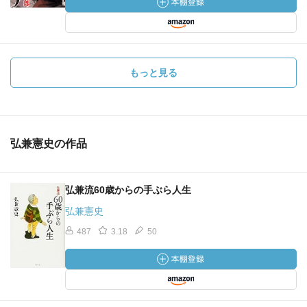
もっと見る
弘兼憲史の作品
弘兼流60歳からの手ぶら人生
弘兼憲史
487
3.18
50