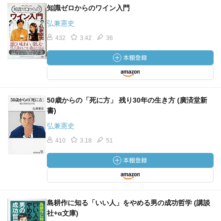
知識ゼロからのワイン入門
弘兼憲史
432
3.42
36
50歳からの「死に方」 残り30年の生き方 (廣済堂新
書)
弘兼憲史
410
3.18
51
島耕作に知る「いい人」をやめる男の成功哲学 (講談
社+α文庫)