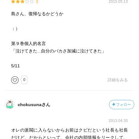
3
2015.05.13
島さん、復帰なるかどうか
：）
第９巻個人的名言
「泣けてきた...自分のバカさ加減に泣けてきた」
5/11
0
詳細をみる
chokusunaさん
フォロー
2013.04.30
オレの派閥に入らないからお前はクビだという社長も社長
だけど、だからといって、会社の内部情報をリークして、