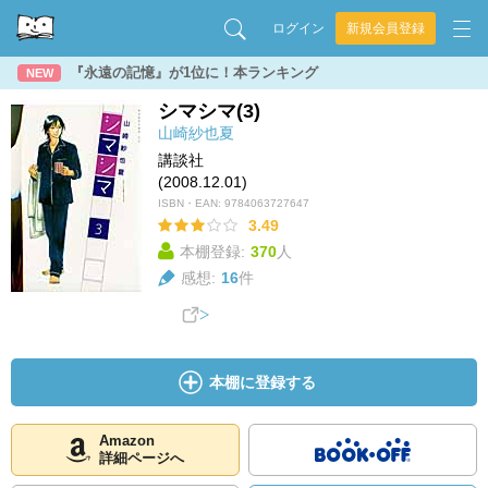
ログイン
新規会員登録
『永遠の記憶』が1位に！本ランキング
NEW
シマシマ(3)
山崎紗也夏
講談社
(2008.12.01)
ISBN・EAN:
9784063727647
3.49
本棚登録:
370
人
感想:
16
件
本棚に登録する
Amazon
詳細ページへ