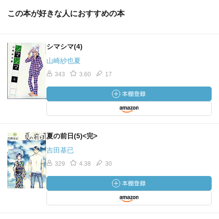
この本が好きな人におすすめの本
シマシマ(4)
山崎紗也夏
343
3.60
17
夏の前日(5)<完>
吉田基已
329
4.38
30