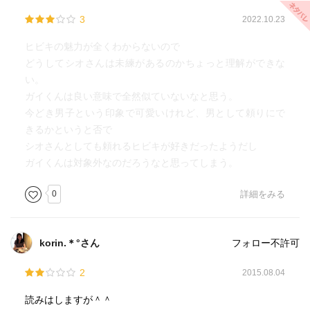
3
2022.10.23
ヒビキの魅力が全くわからないので
どうしてシオさんは未練があるのかちょっと理解ができな
い。
ガイくんは良い意味で全然似ていないなと思う。
今どき男子という印象で可愛いけれど、男として頼りにで
きるかというと否で
シオさんとしても頼れるヒビキが好きだったようだし
ガイくんは対象外なのだろうなと思ってしまう。
0
詳細をみる
korin.＊°さん
フォロー不許可
2
2015.08.04
読みはしますが＾＾