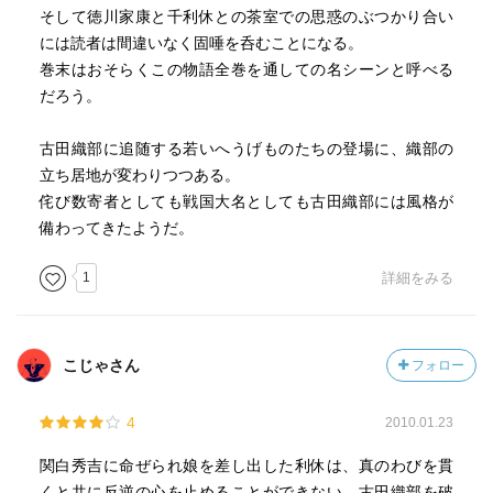
そして徳川家康と千利休との茶室での思惑のぶつかり合い
には読者は間違いなく固唾を呑むことになる。
巻末はおそらくこの物語全巻を通しての名シーンと呼べる
だろう。
古田織部に追随する若いへうげものたちの登場に、織部の
立ち居地が変わりつつある。
侘び数寄者としても戦国大名としても古田織部には風格が
備わってきたようだ。
1
詳細をみる
こじゃさん
フォロー
4
2010.01.23
関白秀吉に命ぜられ娘を差し出した利休は、真のわびを貫
くと共に反逆の心を止めることができない。古田織部を破