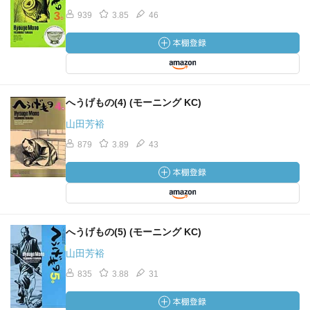
939
3.85
46
へうげもの(4) (モーニング KC)
山田芳裕
879
3.89
43
へうげもの(5) (モーニング KC)
山田芳裕
835
3.88
31