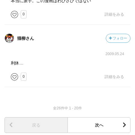
本当に派手。この漫画はわびさびではない
0
詳細をみる
猫柳さん
フォロー
2009.05.24
利休…
0
詳細をみる
全26件中 1 - 20件
戻る
次へ