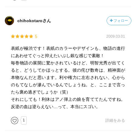
chihokotaroさん
フォロー
5
2009.03.01
表紙が極渋です！表紙のカラーやデザインも、物語の進行
にあわせてぐっと抑えたいぶし銀な感じで素敵！
毎巻物語の展開に驚かされているけど、明智光秀が出てく
ると、どうしてかほっとする。彼の侘び数奇は、精神面が
本物なんだと思います。利や権力に左右されない、心から
のもてなしが滲んでいるんでしょうね。と、ここまで言っ
たら褒め過ぎでしょうか（笑）
それにしても！利休はアノ弾上の娘を育ててたんですね。
反逆の血は逆らえない…って、本当にスゴい。
1
詳細をみる