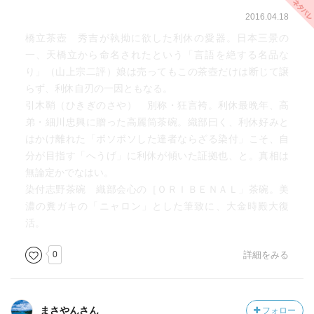
2016.04.18
橋立茶壺 秀吉が執拗に欲した利休の愛器。日本三景の
一、天橋立から命名されたという「言語を絶する名品な
り」（山上宗二評）娘は売ってもこの茶壺だけは断じて譲
らず、利休自刃の一因ともなる。
引木鞘（ひきぎのさや） 別称・狂言袴。利休最晩年、高
弟・細川忠興に贈った高麗筒茶碗。織部曰く、利休好みと
はかけ離れた「ボソボソした達者ならざる染付」こそ、自
分が目指す「へうげ」に利休が傾いた証拠也、と。真相は
無論定かでなはい。
染付志野茶碗 織部会心の［ＯＲＩＢＥＮＡＬ」茶碗。美
濃の糞ガキの「ニャロン」とした筆致に、大金時殿大復
活。
0
詳細をみる
まさやんさん
フォロー