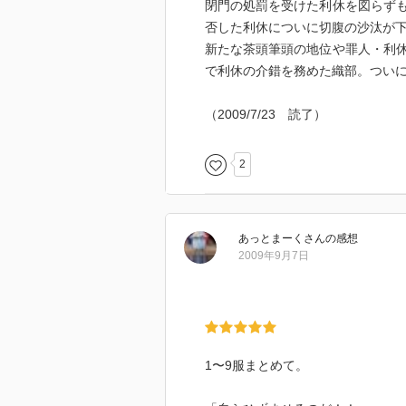
閉門の処罰を受けた利休を図らず
否した利休についに切腹の沙汰が
新たな茶頭筆頭の地位や罪人・利
で利休の介錯を務めた織部。つい
（2009/7/23 読了）
2
あっとまーく
さん
の感想
2009年9月7日
1〜9服まとめて。