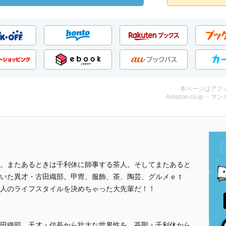
本ページはアフ
Amazon.co.jp ・マンガ
。またあるときは千利休に師事する茶人。そしてまたあると
いた異才・古田織部。甲冑、服飾、茶、陶芸、グルメｅｔ
人のライフスタイルを決めちゃった大先輩だ！！
田織部。天才・信長から壮大な世界性を、茶聖・千利休から