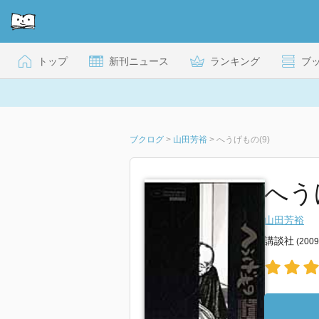
トップ
新刊ニュース
ランキング
ブ
ブクログ
>
山田芳裕
>
へうげもの(9)
へうげ
山田芳裕
講談社
(200