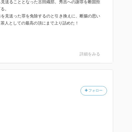
も見送ることとなった古田織部。秀吉への謝罪を断固拒
下る。
休を見送った罪を免除するのと引き換えに、断腸の思い
に茶人としての最高の頂にまで上り詰めた！
詳細をみる
フォロー