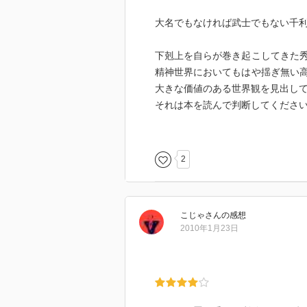
大名でもなければ武士でもない千
下剋上を自らが巻き起こしてきた
精神世界においてもはや揺ぎ無い
大きな価値のある世界観を見出し
それは本を読んで判断してくださ
切腹の室に向かう利休が僕には敵
無かった。
2
へうげものである古田織部だが利
こじゃ
さん
の感想
日本の美の質が利休から織部に移
2010年1月23日