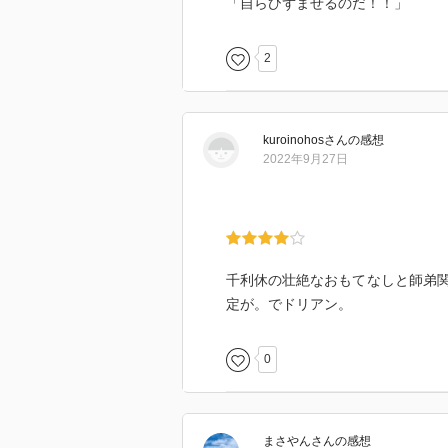
「自らひずませるのだ！！」
2
kuroinohos
さん
の感想
2022年9月27日
千利休の壮絶なおもてなしと師弟
定が。でドリアン。
0
まさやん
さん
の感想