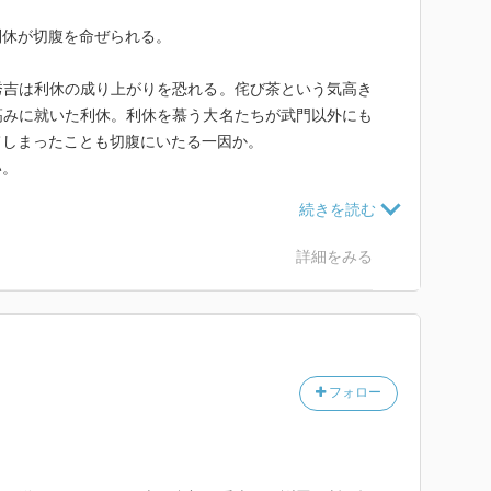
利休が切腹を命ぜられる。
秀吉は利休の成り上がりを恐れる。侘び茶という気高き
高みに就いた利休。利休を慕う大名たちが武門以外にも
てしまったことも切腹にいたる一因か。
い。
対するやくざの組に単身殴り込む高倉健に見えて仕方が
詳細をみる
休切腹に関わる行動は実にかっこよく描かれている。
行しようとしている。
フォロー