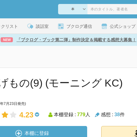
ックリスト
談話室
ブクログ通信
公式ショップ
「ブクログ・ブック第二弾」制作決定＆掲載する感想大募集！
NEW
もの(9) (モーニング KC)
9年7月23日発売)
4.23
本棚登録 :
779
人
感想 :
38
件
本棚に登録