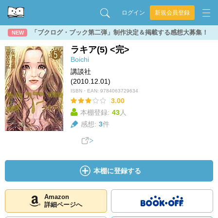
ログイン
新規会員登録
「ブクログ・ブック第二弾」制作決定＆掲載する感想大募集！
NEW
ラキア(5) <完>
Boichi
講談社
(2010.12.01)
ISBN・EAN:
9784063729634
3.00
本棚登録:
43
人
感想:
3
件
本棚に登録する
Amazon
詳細ページへ