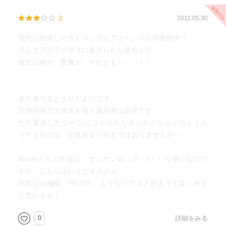
3
2011.05.30
現代に勃発したカトリックとグノーシスの宗教戦争！
そしてアブラクサスに魅入られた葉月ルナ。
彼女は神か、悪魔か、それとも･･････！！
全５巻でまとまりがよいです。
圧倒的画力で終末を描く最終巻は必見です。
ただ緊迫したシーンにコミカルなタッチがちょくちょく入
ってくるのは、正直あまり好きではありませんが･･･。
Boichiさんの作品は「サンケンロック」が･･･な感じなので
すが、こちらはわりとオススメ。
内容は短編集「HOTEL」よりなのでＳＦ好きでも楽しめる
と思います！
0
詳細をみる