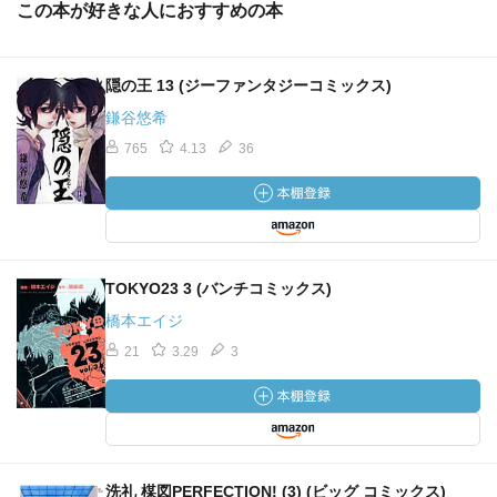
この本が好きな人におすすめの本
隠の王 13 (ジーファンタジーコミックス)
鎌谷悠希
765
4.13
36
TOKYO23 3 (バンチコミックス)
橋本エイジ
21
3.29
3
洗礼 楳図PERFECTION! (3) (ビッグ コミックス)