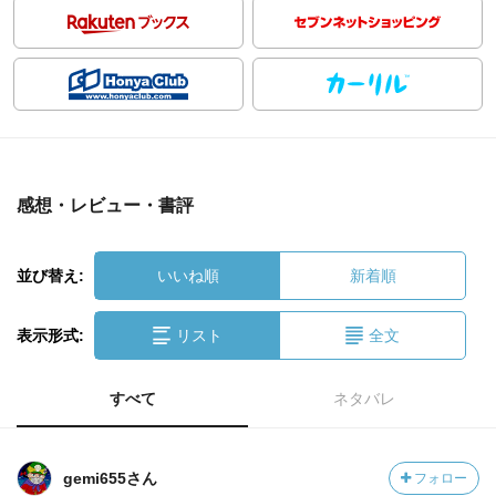
感想・レビュー・書評
並び替え:
いいね順
新着順
表示形式:
リスト
全文
すべて
ネタバレ
gemi655さん
フォロー