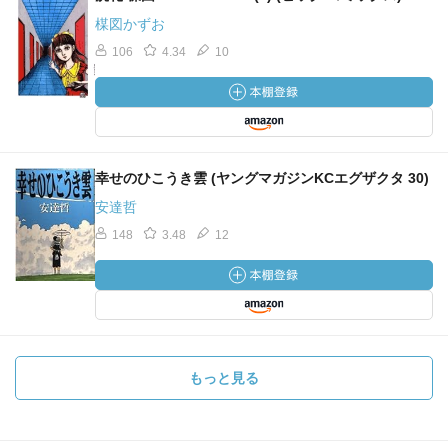
楳図かずお
106
4.34
10
幸せのひこうき雲 (ヤングマガジンKCエグザクタ 30)
安達哲
148
3.48
12
もっと見る