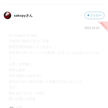
sakopyさん
フォロー
2022.10.10
It's a piece of cake.
日本語で表現できない言葉
無理矢理日本語にもできるし
日本語で言いたいことを英語にすることもあるのだろうけ
ど
お互いの言葉に
得意な部分
苦手な部分もある中に
自分が小さい頃から使った言葉ではないからこそ
学び
使えるようになった時に
思いが増える言葉