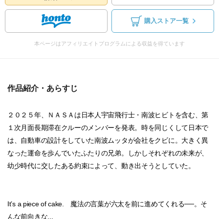
購入ストア一覧
本ページはアフィリエイトプログラムによる収益を得ています
作品紹介・あらすじ
２０２５年、ＮＡＳＡは日本人宇宙飛行士・南波ヒビトを含む、第
１次月面長期滞在クルーのメンバーを発表。時を同じくして日本で
は、自動車の設計をしていた南波ムッタが会社をクビに。大きく異
なった運命を歩んでいたふたりの兄弟。しかしそれぞれの未来が、
幼少時代に交したある約束によって、動き出そうとしていた。
It’s a piece of cake. 魔法の言葉が六太を前に進めてくれる──。そ
んな前向きな...