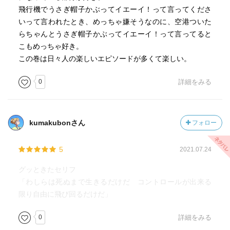
飛行機でうさぎ帽子かぶってイエーイ！って言ってくださ
いって言われたとき、めっちゃ嫌そうなのに、空港ついた
らちゃんとうさぎ帽子かぶってイエーイ！って言ってると
こもめっちゃ好き。
この巻は日々人の楽しいエピソードが多くて楽しい。
0
詳細をみる
kumakubonさん
フォロー
5
2021.07.24
グッときたセリフ
「わしらは死ぬまで生きるだけだ コントロールが出来る
限り自由に飛び回るだけだ」
0
詳細をみる