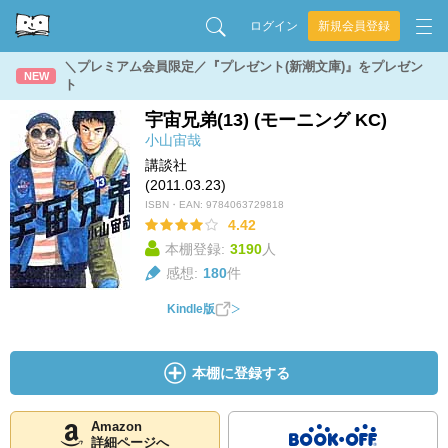
ログイン
新規会員登録
＼プレミアム会員限定／『プレゼント(新潮文庫)』をプレゼン
NEW
ト
宇宙兄弟(13) (モーニング KC)
小山宙哉
講談社
(2011.03.23)
ISBN・EAN:
9784063729818
4.42
本棚登録:
3190
人
感想:
180
件
Kindle版
本棚に登録する
Amazon
詳細ページへ