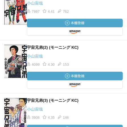
小山宙哉
7997
4.41
762
宇宙兄弟(2) (モーニング KC)
小山宙哉
4099
4.30
153
宇宙兄弟(3) (モーニング KC)
小山宙哉
3906
4.35
146