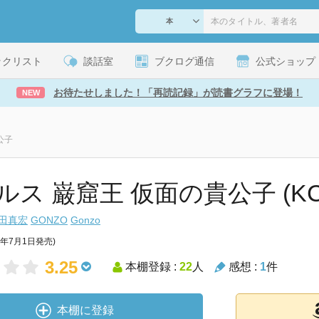
ックリスト
談話室
ブクログ通信
公式ショップ
お待たせしました！「再読記録」が読書グラフに登場！
NEW
公子
ルス 巌窟王 仮面の貴公子 (K
田真宏
GONZO
Gonzo
8年7月1日発売)
3.25
本棚登録 :
22
人
感想 :
1
件
本棚に登録