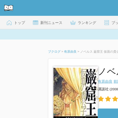
トップ
新刊ニュース
ランキング
ブ
ブクログ
>
有原由良
>
ノベルス 巌窟王 仮面の貴
ノベ
有原由良
前
講談社
(200