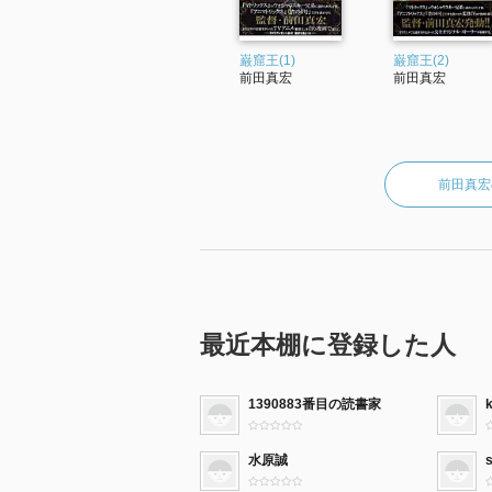
巌窟王(1)
巌窟王(2)
前田真宏
前田真宏
前田真宏
最近本棚に登録した人
1390883番目の読書家
k
水原誠