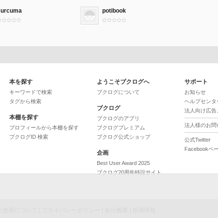
curcuma
potibook
本を探す
ようこそブクログへ
サポート
キーワードで検索
ブクログについて
お知らせ
タグから検索
ヘルプセンタ
ブクログ
法人向け広告
本棚を探す
ブクログのアプリ
法人様のお問
プロフィールから本棚を探す
ブクログプレミアム
ブクログID 検索
ブクログ公式ショップ
公式Twitter
Facebookペ
企画
Best User Award 2025
ブクログ20周年特設サイト
ieの使用について
|
プライバシーポリシー
|
会社概要
|
採用情報