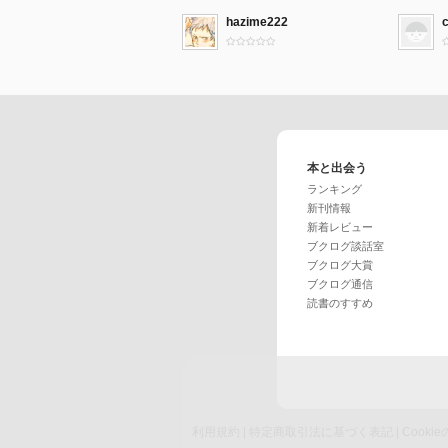
hazime222
本と出会う
ランキング
新刊情報
新着レビュー
ブクログ談話室
ブクログ大賞
ブクログ通信
読書のすすめ
利用規約
|
特定商取引法に基づく表記
|
Cook