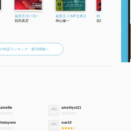
巌窟王(3) <完>
巌窟王 2 (MF文庫J)
雑 前田真宏 雑画集
前田真宏
神山修一
前田真宏
の作品ランキング・新刊情報へ
amellie
amethyst21
shotayooo
sue10