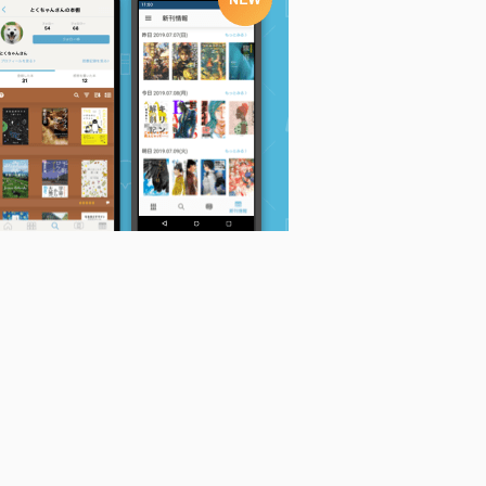
「ほしのこえ」を聴け
遠い海から来たCOO
青の6号 (上) (ニュー
アニメージュ叢書
(上) (ニュータイプ10
タイプノベルズ)
前田真宏
0%C)
神山修一
前田真宏