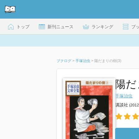
トップ
新刊ニュース
ランキング
ブ
ブクログ
>
手塚治虫
>
陽だまりの樹(3)
陽だ
手塚治虫
講談社
(201