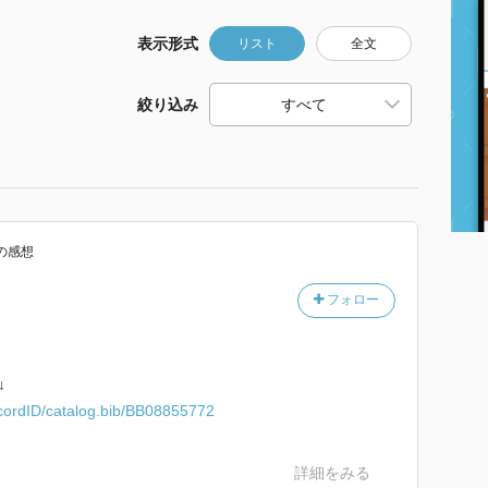
表示形式
リスト
全文
絞り込み
の感想
フォロー
↓
recordID/catalog.bib/BB08855772
詳細をみる