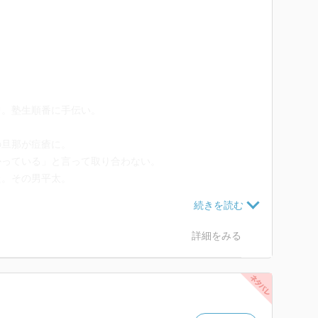
。塾生順番に手伝い。
。
旦那が痘瘡に。
っている」と言って取り合わない。
。その男平太。
し回り、種痘所へ連れて行く。
ていた。
詳細をみる
相手がいた。
て大阪へ引き取られていた。
たくないというお品。
夜高のお紺。