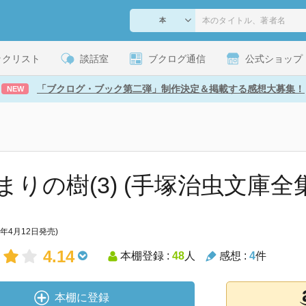
ックリスト
談話室
ブクログ通信
公式ショップ
「ブクログ・ブック第二弾」制作決定＆掲載する感想大募集！
NEW
まりの樹(3) (手塚治虫文庫全集
2年4月12日発売)
4.14
本棚登録 :
48
人
感想 :
4
件
本棚に登録