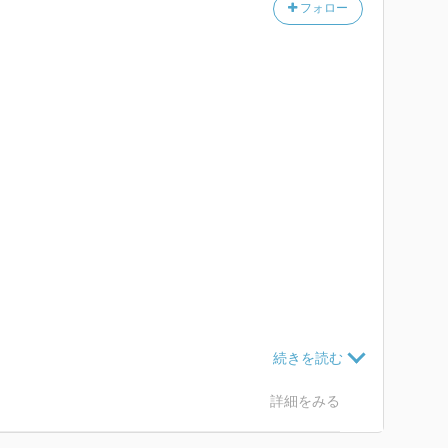
フォロー
谷万次郎…
スが伊豆下田に領事館を置く。
されて下田へ。
頼まれる。
もなく…
く。
る最中に牛久保に出会う。
保は探してたと言う。
詳細をみる