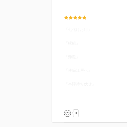
そして、お品の惚れた男は伊武
縁談はお紺の芝居で破談。
安政三年、ハリスとヒューケン
『七化けお紺』
「下田の夏」
夜中起こされた万次郎、呼び出
『縁組』
万次郎、アメリカ使節の警護を
勿論英語と日本語、通じるわけ
『難題』
が、万次郎の蚊帳を持ってい
包まって寝るヒュースケン。
『使節江戸へ』
なんとなく話が通づるか？
『本陣待ち伏せ』
「薄芒野(すすきの)の決闘」
ヒュースケン一人で散歩してい
『将軍のいちばん長い日』
万次郎は覚えていないが、牛久
逆恨みでしかないのだが。
『裏切り者』
0
「唐人お吉(その一)」
『西郷登場』