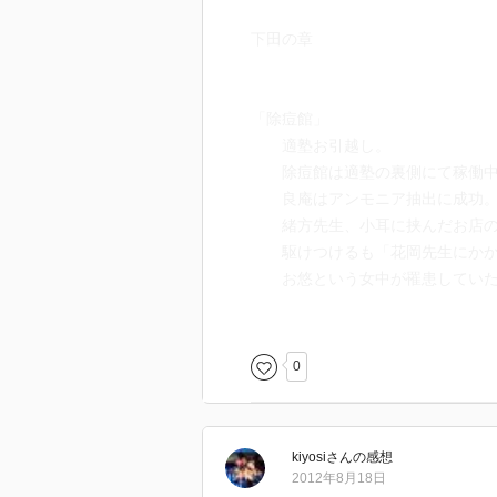
下田の章
「除痘館」
適塾お引越し。
除痘館は適塾の裏側にて稼働中
良庵はアンモニア抽出に成功
緒方先生、小耳に挟んだお店の
駆けつけるも「花岡先生にかか
お悠という女中が罹患していた
罹患していると思って良庵は探
が、実は平太、一年前に罹患し
0
「男子の本懐」
お店の旦那の娘(品)さん、婚約
実は江戸の大地震後ツテを頼っ
kiyosi
さん
の感想
花岡塾の猪河玄宅と一緒になり
2012年8月18日
その話をこっそり聞いてたのは