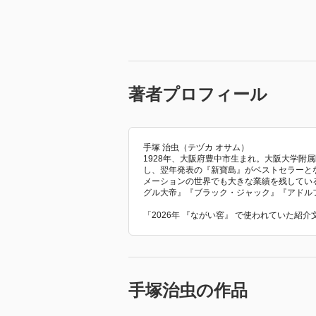
ヒュースケンに気に入られた万
「侍を止めろ」と上からの命令
『巻き添え』
ヒュースケンは「日本日記」
ハリスは「日本滞在記」を残し
『やけ酒万二郎』
万次郎は尊敬に値するとハリス
ヒュースケンは信用出来ると
著者プロフィール
『東京大学事始め』
公衆浴場に行きヒュースケンは
ハリスは酒の回った役人に卑猥
『コロリ参上』
ヒューケンス、混浴の場で見た
手塚 治虫（テヅカ オサム）
万次郎、キチと言う女性で船頭
1928年、大阪府豊中市生まれ。大阪大学附
し、翌年発表の『新寶島』がベストセラーと
が、ヒュースケン会いに行って
メーションの世界でも大きな業績を残してい
お吉、母親に尋ねられても誰か
グル大帝』『ブラック・ジャック』『アドル
万次郎はこの件を上へ報告す
「2026年 『ながい窖』 で使われていた紹
ハリスは具合が悪く、血を吐い
そしてヒューケンスに頼まれ、
手塚治虫の作品
物語的に随分人情やら、性格やら
子供達の反応、大人達の反応、昔