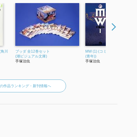
(角川
ブッダ 全12巻セット
MW (1) (コミック文庫
BLA
(潮ビジュアル文庫)
(青年))
ク・ジ
手塚治虫
手塚治虫
文庫)
手塚
の作品ランキング・新刊情報へ