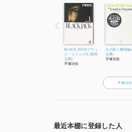
色々勉強になります。
BLACK JACK(ブラッ
火の鳥 1 黎明編 
ク・ジャック)1 (秋田
文庫)
文庫)
手塚治虫
手塚治虫
手塚治虫
最近本棚に登録した人