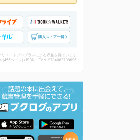
購入ストア一覧
ィリエイトプログラムによる収益を得ています
・本 (456ページ) / ISBN・EAN: 9784063738896