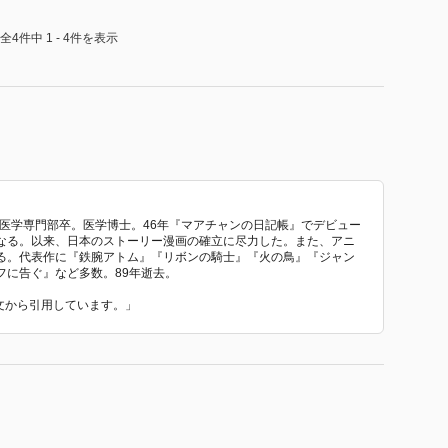
次郎。
で寺男に。
全4件中 1 - 4件を表示
ている。
は言っている。
。
驚く。男女混浴。
な事を聞かれるのを嫌がっている。
女性に会いたいと万次郎に頼む。
に体を売っているという噂。
属医学専門部卒。医学博士。46年『マアチャンの日記帳』でデビュー
なる。以来、日本のストーリー漫画の確立に尽力した。また、アニ
手を出してしまう。
る。代表作に『鉄腕アトム』『リボンの騎士』『火の鳥』『ジャン
は言わない。
フに告ぐ』など多数。89年逝去。
る。
介文から引用しています。」
てしまう。
万次郎はお吉を呼びに。
が出てきました。
からの習慣…