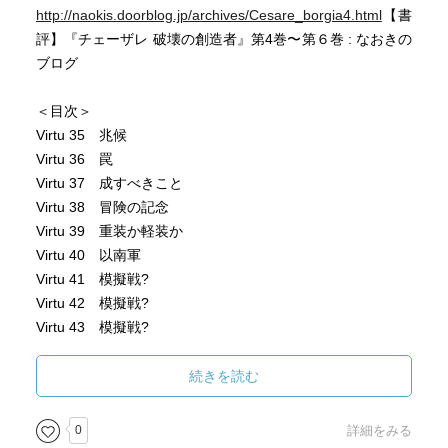
http://naokis.doorblog.jp/archives/Cesare_borgia4.html
【書
評】『チェーザレ 破壊の創造者』第4巻〜第６巻 : なおきの
ブログ
＜目次＞
Virtu 35 兆候
Virtu 36 罠
Virtu 37 成すべきこと
Virtu 38 冒険の記念
Virtu 39 重装か軽装か
Virtu 40 以南軍
Virtu 41 模擬戦?
Virtu 42 模擬戦?
Virtu 43 模擬戦?
Virtu 44 青空
続きを読む
＜新たな登場人物＞
0
詳細をみる
・仕立屋のお針子さん