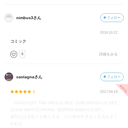
オッタヴィア
エミリア
nimbus3さん
フォロー
・フランス団
ジャン・バリュー
2018.10.22
ピエール・バリュー
・ロンバルディア団：ベルナルド
コミック
・ナポリ団：アロンソ
0
詳細をみる
・シチリア団：リッカルド
2017.05.01 読了
castagnaさん
フォロー
5
2017.04.19
「NUKKA EST TAM FACILIS RES, QUIN DIFFICILIS SIET,
QUUM INVITUS FACIAS. SEMPER AVARUS EGET.」
探究心は足取りを軽くする だが求めすぎると足元をすく
われる