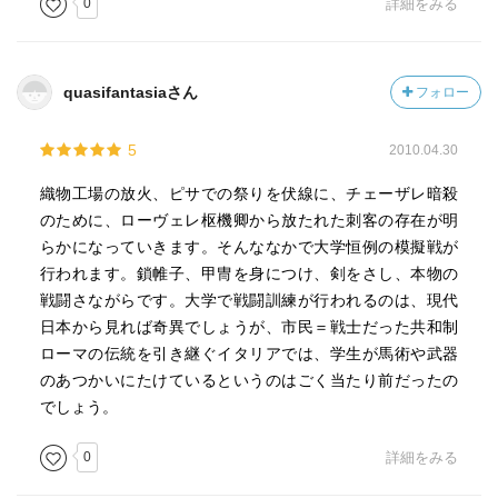
0
詳細をみる
quasifantasiaさん
フォロー
5
2010.04.30
織物工場の放火、ピサでの祭りを伏線に、チェーザレ暗殺
のために、ローヴェレ枢機卿から放たれた刺客の存在が明
らかになっていきます。そんななかで大学恒例の模擬戦が
行われます。鎖帷子、甲冑を身につけ、剣をさし、本物の
戦闘さながらです。大学で戦闘訓練が行われるのは、現代
日本から見れば奇異でしょうが、市民＝戦士だった共和制
ローマの伝統を引き継ぐイタリアでは、学生が馬術や武器
のあつかいにたけているというのはごく当たり前だったの
でしょう。
0
詳細をみる