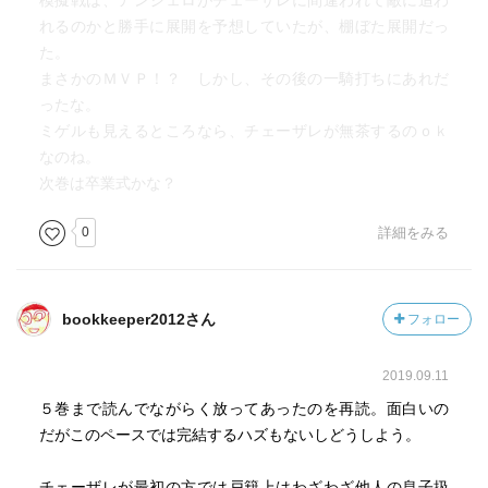
模擬戦は、アンジェロがチェーザレに間違われて敵に追わ
れるのかと勝手に展開を予想していたが、棚ぼた展開だっ
た。
まさかのＭＶＰ！？ しかし、その後の一騎打ちにあれだ
ったな。
ミゲルも見えるところなら、チェーザレが無茶するのｏｋ
なのね。
次巻は卒業式かな？
0
詳細をみる
bookkeeper2012さん
フォロー
2019.09.11
５巻まで読んでながらく放ってあったのを再読。面白いの
だがこのペースでは完結するハズもないしどうしよう。
チェーザレが最初の方では戸籍上はわざわざ他人の息子扱