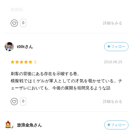
模擬戦
0
詳細をみる
t00tさん
フォロー
5
2016.06.25
刺客の背後にある存在を示唆する巻。
模擬戦ではミゲルが軍人としての才気を覗かせている。チ
ェーザレにおいても、今後の展開を垣間見るような話
0
詳細をみる
放浪金魚さん
フォロー