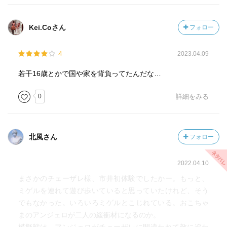
代からの戒めでもあろう)驕る事無かれという警句――を思
い起こす。
Kei.Coさん
フォロー
模擬戦は圧巻。準備で鎖帷子を装着するところから、装備
の緻密な描写から中世世界に読み手は思いを馳せてしまう
4
2023.04.09
し、隊列を組んだ騎馬たちの描写に、レオナルドとミケラ
ンジェロによる未完の《アンギアーリの戦い》を彷彿させ
若干16歳とかで国や家を背負ってたんだな…
られてしまったり……
スペイン、フィオレンティーナ団の以南軍側の勝利の後の
0
詳細をみる
ひと悶着。
女傑カテリーナ・スフォルツァの面影が。
北風さん
フォロー
この巻では一貫して、戦争(軍事力)と外交(交渉)と和平につ
いての葛藤がある。
2022.04.10
巻末のルネサンス教養学講義は、ルネサンス期の大学生活
まさかのチェーザレ様、市井初体験でしたかー。もっと、
について。
ミゲルを連れて遊び歩いていると思っていたけれど、そう
でもなかった。いろいろミゲルとこじれている。おこちゃ
まのアンジェロが二人の緩衝材になるのか。