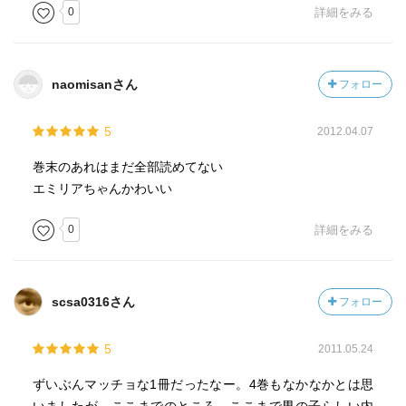
チェーザレに恥をかかされ、恨みを抱いているフランスの
0
詳細をみる
アンリは、この機にチェーザレを叩きのめそうと目論んで
いる。フランス団の彼が乗るのはデストリエール種の馬
（１巻参照）。重装備に耐える丈夫な馬である。迎え撃つ
naomisanさん
フォロー
チェーザレはアンダルシアン種に乗り、軽装備で挑む。破
壊力と機動性。さてどちらが勝利するのか。
5
2012.04.07
荒っぽい騎馬戦の幕開けである。
巻末のあれはまだ全部読めてない
勝敗は、まさかの情けない顛末で笑える。
エミリアちゃんかわいい
チェーザレの「一筋縄ではいかない」感は相変わらず漂い
0
詳細をみる
つつも、この巻あたりはまだ「青春群像」の趣である。舞
台が大学を離れ、チェーザレが名実ともに司教となると、
徐々に血なまぐさい権力闘争になっていくのか。
scsa0316さん
フォロー
巻末の解説はルネッサンスの大学生活に関して述べられ、
5
2011.05.24
なかなか興味深い。
ずいぶんマッチョな1冊だったなー。4巻もなかなかとは思