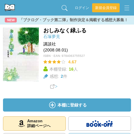
ログイン
新規会員登録
「ブクログ・ブック第二弾」制作決定＆掲載する感想大募集！
NEW
おしみなく緑ふる
石塚夢見
講談社
(2008.08.01)
ISBN・EAN:
9784063755527
4.67
本棚登録:
16
人
感想:
2
件
本棚に登録する
Amazon
詳細ページへ