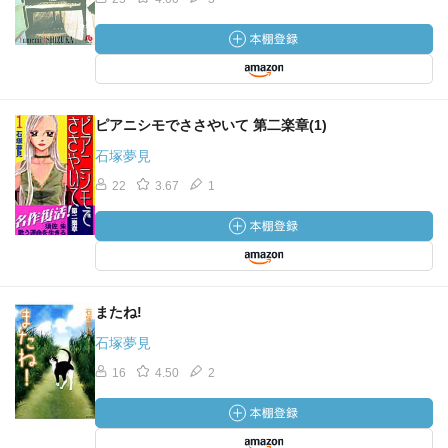
ピアニシモでささやいて 第二楽章(1)
石塚夢見
22
3.67
1
またね!
石塚夢見
16
4.50
2