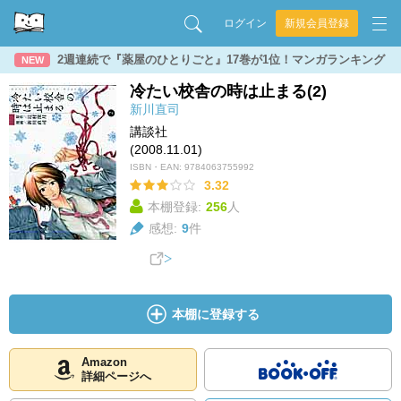
ログイン
新規会員登録
2週連続で『薬屋のひとりごと』17巻が1位！マンガランキング
NEW
冷たい校舎の時は止まる(2)
新川直司
講談社
(2008.11.01)
ISBN・EAN:
9784063755992
3.32
本棚登録:
256
人
感想:
9
件
本棚に登録する
Amazon
詳細ページへ