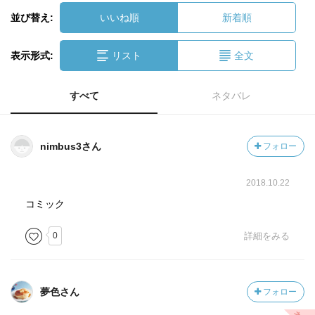
並び替え:
いいね順
新着順
表示形式:
リスト
全文
すべて
ネタバレ
nimbus3さん
フォロー
2018.10.22
コミック
0
詳細をみる
夢色さん
フォロー