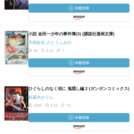
小説 金田一少年の事件簿(3) (講談社漫画文庫)
天樹征丸 さとうふみや
94
4.15
7
ひぐらしのなく頃に 鬼隠し編 2 (ガンガンコミックス)
鈴羅木かりん
1565
3.41
73