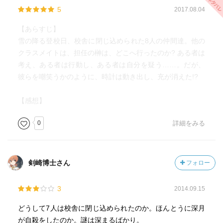
5
2017.08.04
【あらすじ】
雪の降る登校日、校舎に閉じ込められた8人の仲間達。他の
クラスメイトは、担任の榊は、どこへ行ったのか? ある者は
考え、ある者は行動し、ある者は自分を疑う……。だが、
彼らを嘲笑うかのように、時計は動き出し、充が消えた!?
【感想】
0
詳細をみる
剣崎博士さん
フォロー
3
2014.09.15
どうして7人は校舎に閉じ込められたのか。ほんとうに深月
が自殺をしたのか。謎は深まるばかり。