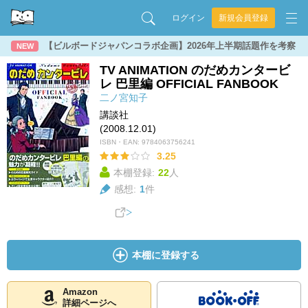
ログイン
新規会員登録
【ビルボードジャパンコラボ企画】2026年上半期話題作を考察
NEW
TV ANIMATION のだめカンタービ
レ 巴里編 OFFICIAL FANBOOK
二ノ宮知子
講談社
(2008.12.01)
ISBN・EAN:
9784063756241
3.25
本棚登録:
22
人
感想:
1
件
本棚に登録する
Amazon
詳細ページへ