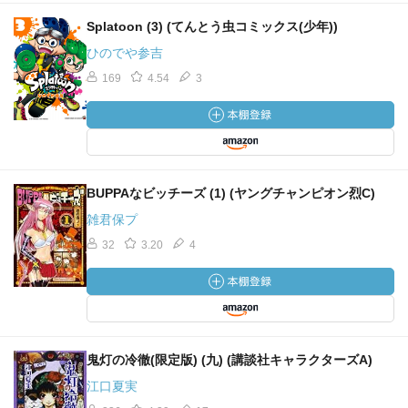
Splatoon (3) (てんとう虫コミックス(少年))
ひのでや参吉
169
4.54
3
BUPPAなビッチーズ (1) (ヤングチャンピオン烈C)
雑君保プ
32
3.20
4
鬼灯の冷徹(限定版) (九) (講談社キャラクターズA)
江口夏実