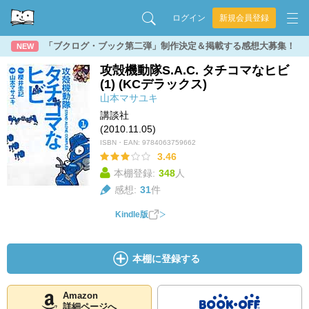
ログイン
新規会員登録
「ブクログ・ブック第二弾」制作決定＆掲載する感想大募集！
NEW
攻殻機動隊S.A.C. タチコマなヒビ
(1) (KCデラックス)
山本マサユキ
講談社
(2010.11.05)
ISBN・EAN:
9784063759662
3.46
本棚登録:
348
人
感想:
31
件
Kindle版
本棚に登録する
Amazon
詳細ページへ