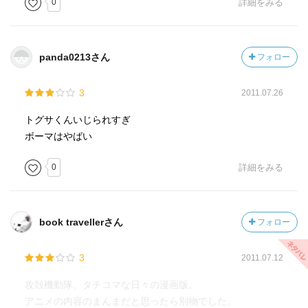
0
詳細をみる
panda0213さん
フォロー
3
2011.07.26
トグサくんいじられすぎ
ボーマはやばい
0
詳細をみる
book travellerさん
フォロー
3
2011.07.12
攻殻機動隊、タチコマな日々の漫画版。
アニメの内容のまんまだと思ったら別物でした。