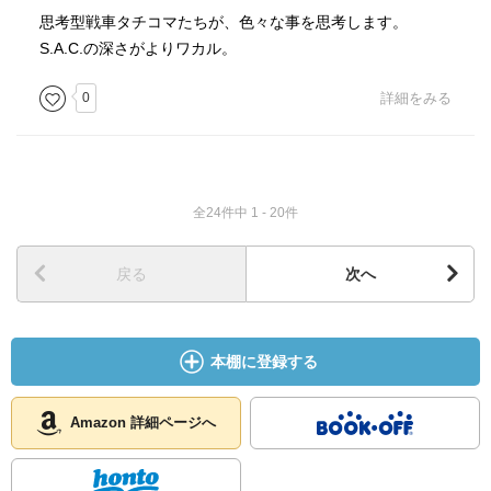
思考型戦車タチコマたちが、色々な事を思考します。
S.A.C.の深さがよりワカル。
0
詳細をみる
全24件中 1 - 20件
戻る
次へ
本棚に登録する
Amazon 詳細ページへ