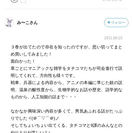
み〜こさん
フォロー
2011.08.10
３巻が出てたので存在を知ったのですが、思い切ってまと
め買いしてみました！
面白かった！
章ごとにマニアックな雑学をタチコマたちが司会進行で説
明してくれて、方向性も様々です。
戦車、兵器による内容から、アニメの本編に準じた銃の説
明、温泉の酸性度から、生物学的なお話や歴史、語学的な
ものから、人工知能の話まで・・・
なかなか興味深い内容が多くて、男気あふれる話がたっぷ
りでしたヾ(＠⌒▽⌒＠)ノ
そしてちょいちょい出てくる、タチコマと9課のみんなとの
やりとりが楽しいよ♪