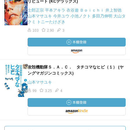
リビュート (KCデラックス)
士郎正宗 平本アキラ 衣谷遊 Ｂｏｉｃｈｉ 井上智徳
山本マサユキ 今井ユウ 小池ノクト 多田乃伸明 大山タ
クミ トニーたけざき
103
2.90
3
攻殻機動隊Ｓ．Ａ．Ｃ． タチコマなヒビ（１） (ヤ
ングマガジンコミックス)
山本マサユキ
99
3.25
4