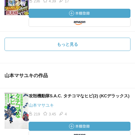
236
4.39
17
もっと見る
山本マサユキの作品
攻殻機動隊S.A.C. タチコマなヒビ(2) (KCデラックス)
山本マサユキ
219
3.45
4