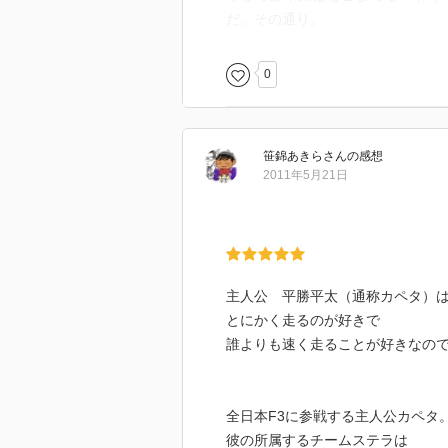
だ。その通り。
0
笹錦あきら
さん
の感想
2011年5月21日
主人公 平勝平太（通称カペタ）
とにかく走るのが好きで
誰よりも速く走ることが好きなの
全日本F3に参戦する主人公カペタ
彼の所属するチームステラは