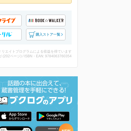
購入ストア一覧
ィリエイトプログラムによる収益を得ています
 (202ページ) / ISBN・EAN: 9784063760354