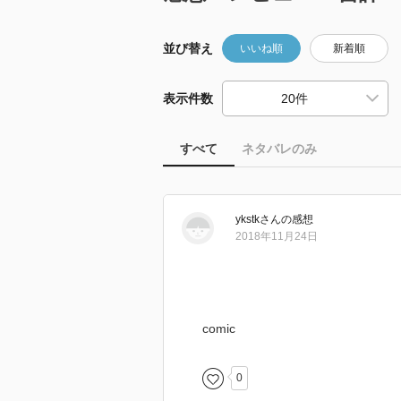
並び替え
いいね順
新着順
表示件数
すべて
ネタバレのみ
ykstk
さん
の感想
2018年11月24日
comic
0