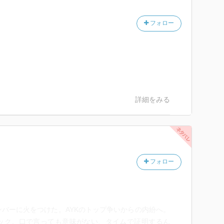
フォロー
詳細をみる
フォロー
バーに火をつけた。AYKのトップ争いからの内紛へ。
ック。口で言っても意味がない、タイムで証明するん