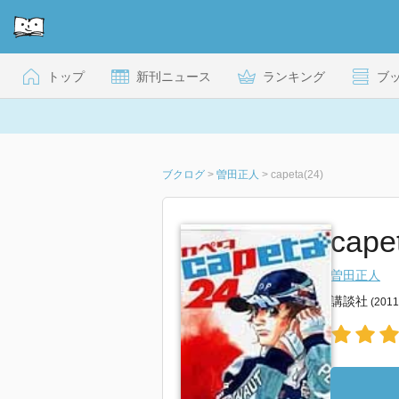
トップ
新刊ニュース
ランキング
ブ
ブクログ
>
曽田正人
>
capeta(24)
cap
曽田正人
講談社
(201