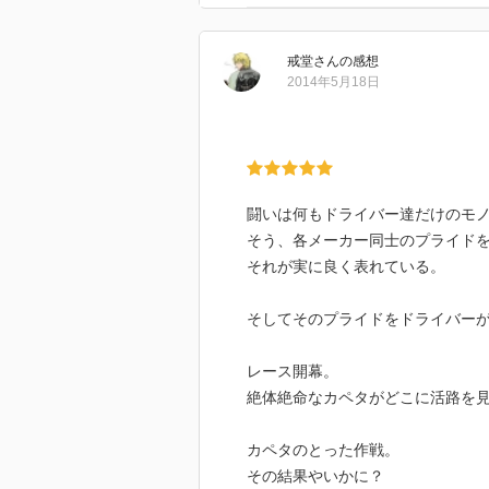
戒堂
さん
の感想
2014年5月18日
闘いは何もドライバー達だけのモ
そう、各メーカー同士のプライド
それが実に良く表れている。
そしてそのプライドをドライバー
レース開幕。
絶体絶命なカペタがどこに活路を
カペタのとった作戦。
その結果やいかに？