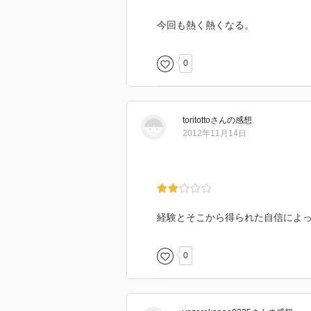
今回も熱く熱くなる。
0
toritotto
さん
の感想
2012年11月14日
経験とそこから得られた自信によ
0