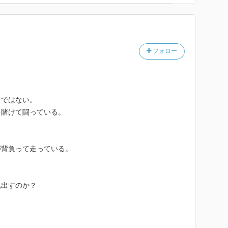
フォロー
ノではない。
を賭けて闘っている。
が背負って走っている。
見出すのか？