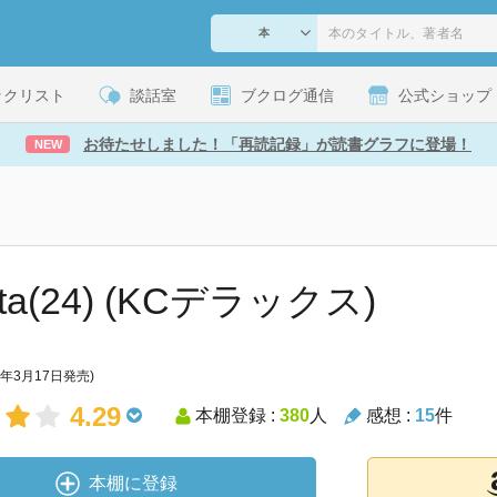
ックリスト
談話室
ブクログ通信
公式ショップ
お待たせしました！「再読記録」が読書グラフに登場！
NEW
eta(24) (KCデラックス)
1年3月17日発売)
4.29
本棚登録 :
380
人
感想 :
15
件
本棚に登録