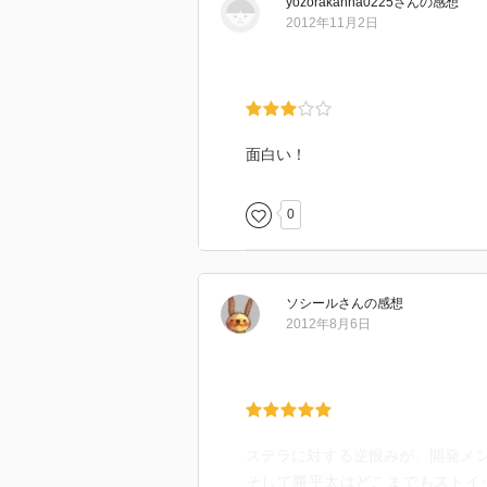
yozorakanna0225
さん
の感想
2012年11月2日
面白い！
0
ソシール
さん
の感想
2012年8月6日
ステラに対する逆恨みが、開発メン
そして勝平太はどこまでもストイ