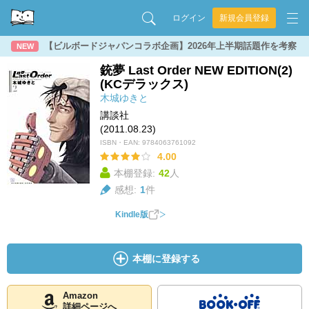
ログイン
新規会員登録
【ビルボードジャパンコラボ企画】2026年上半期話題作を考察
NEW
銃夢 Last Order NEW EDITION(2)
(KCデラックス)
木城ゆきと
講談社
(2011.08.23)
ISBN・EAN:
9784063761092
4.00
本棚登録:
42
人
感想:
1
件
Kindle版
本棚に登録する
Amazon
詳細ページへ