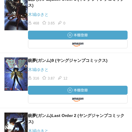
ス)
木城ゆきと
468
3.65
0
銃夢(ガンム)9 (ヤングジャンプコミックス)
木城ゆきと
316
3.87
12
銃夢(ガンム)Last Order 2 (ヤングジャンプコミック
ス)
木城ゆきと