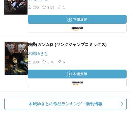
295
3.54
1
銃夢(ガンム)2 (ヤングジャンプコミックス)
木城ゆきと
288
3.70
6
木城ゆきとの作品ランキング・新刊情報