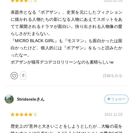
4
2012.02.19
表題作となる『ボアザン』、史実を元にしたフィクション
に描かれる人物たちの影になる人物にあえてスポットをあ
てて展開されるドラマが面白い。抉り出される人物像の愛
らしさがたまらない。
『MICRO BLACK GIRL』も『モスマン』も面白かったは面
白かったけど、個人的には『ボアザン』をもっと読みたか
ったなー。
ボアザンが猫耳デコデコロリリーンなのも素晴らしいw
0
詳細をみる
Stridereleさん
フォロー
5
2011.11.29
歴史上の"意外と大きいことをしようとしたが…大輪の花を