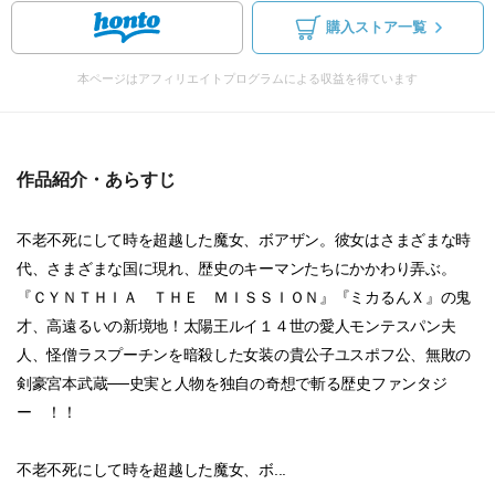
購入ストア一覧
本ページはアフィリエイトプログラムによる収益を得ています
作品紹介・あらすじ
不老不死にして時を超越した魔女、ボアザン。彼女はさまざまな時
代、さまざまな国に現れ、歴史のキーマンたちにかかわり弄ぶ。
『ＣＹＮＴＨＩＡ ＴＨＥ ＭＩＳＳＩＯＮ』『ミカるんＸ』の鬼
才、高遠るいの新境地！太陽王ルイ１４世の愛人モンテスパン夫
人、怪僧ラスプーチンを暗殺した女装の貴公子ユスポフ公、無敗の
剣豪宮本武蔵──史実と人物を独自の奇想で斬る歴史ファンタジ
ー ！！
不老不死にして時を超越した魔女、ボ...