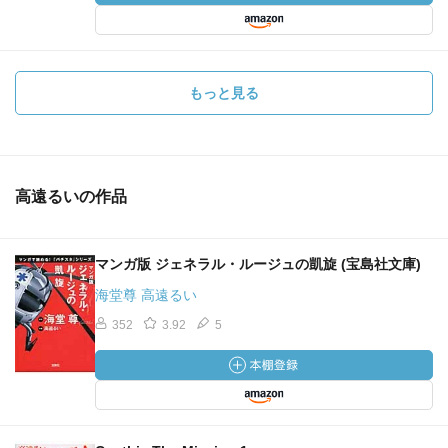
もっと見る
高遠るいの作品
マンガ版 ジェネラル・ルージュの凱旋 (宝島社文庫)
海堂尊 高遠るい
352
3.92
5