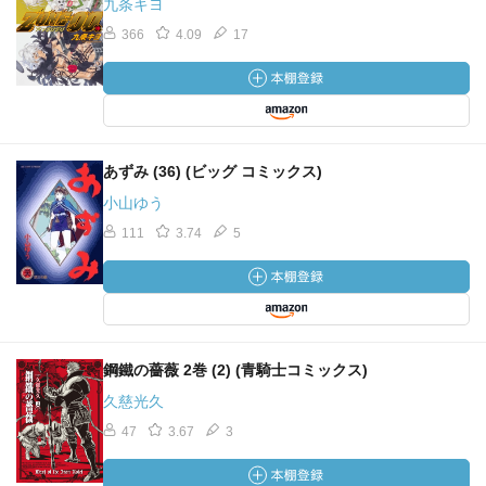
九条キヨ
366
4.09
17
あずみ (36) (ビッグ コミックス)
小山ゆう
111
3.74
5
鋼鐵の薔薇 2巻 (2) (青騎士コミックス)
久慈光久
47
3.67
3