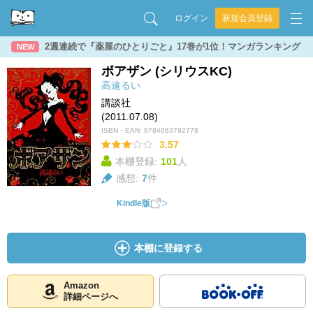
ログイン
新規会員登録
2週連続で『薬屋のひとりごと』17巻が1位！マンガランキング
NEW
ボアザン (シリウスKC)
高遠るい
講談社
(2011.07.08)
ISBN・EAN:
9784063762778
3.57
本棚登録:
101
人
感想:
7
件
Kindle版
本棚に登録する
Amazon
詳細ページへ