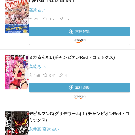
Cynthia The Mission 1
高遠るい
241
3.61
15
ミカるんX 1 (チャンピオンRed・コミックス)
高遠るい
156
3.41
4
デビルマンG(グリモワール) 1 (チャンピオンRed・コ
ミックス)
永井豪 高遠るい