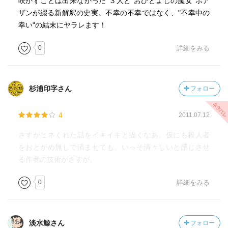
咲かすことは出来なかった"３人と"おひとよしの魔女"ボア
ザンが綴る新解釈の史実。不幸の不幸ではなく、"不幸中の
幸い"の結末にヤラレます！
0
詳細をみる
杉浦印字さん
フォロー
4
2011.07.12
さすがヒネくれた話をイキイキと描くなあ。仮にも殺人者
をおとがめ無しで済ませても、いっそ清々しいと感じさせ
る作者の技術がさすが。
0
詳細をみる
淡水鯨さん
フォロー