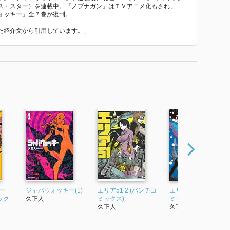
ス・スター）を連載中。『ノブナガン』はＴＶアニメ化もされ、
ォッキー』全７巻が復刊。
ていた紹介文から引用しています。」
アー
ジャバウォッキー(1)
エリア51 2 (バンチコ
エリア51 3 (バンチコ
ック
久正人
ミックス)
ミックス)
久正人
久正人