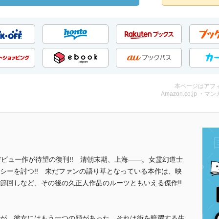
本ページはアフ
Amazon.co.jp ・マンガ
デビュー作が待望の復刊!! 清朝末期、上海――。女霊幻道士
シーを討つ!! 未だファンの語り草となっている本作は、映
節回しなど、その後の久正人作品のルーツともいえる傑作!!
が、彼女にはもう一つの顔があった。それは街を暗躍する生