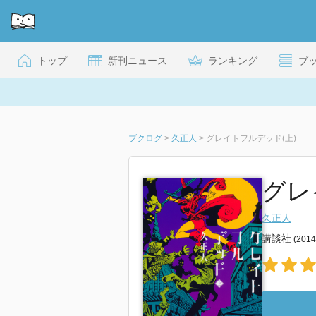
トップ
新刊ニュース
ランキング
ブ
ブクログ
>
久正人
>
グレイトフルデッド(上)
グレ
久正人
講談社
(201