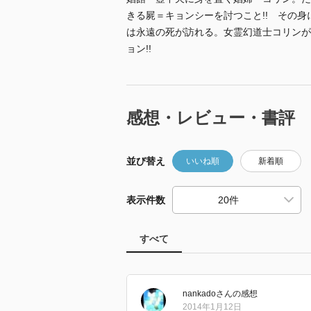
きる屍＝キョンシーを討つこと!! その
は永遠の死が訪れる。女霊幻道士コリンが
ョン!!
感想・レビュー・書評
並び替え
いいね順
新着順
表示件数
すべて
nankado
さん
の感想
2014年1月12日