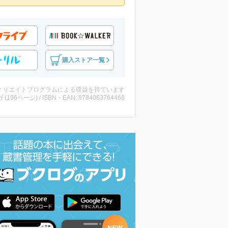
購入ストア一覧
ィリエイトプログラムによる収益を得ています
 (196ページ) / ISBN・EAN: 9784063764468