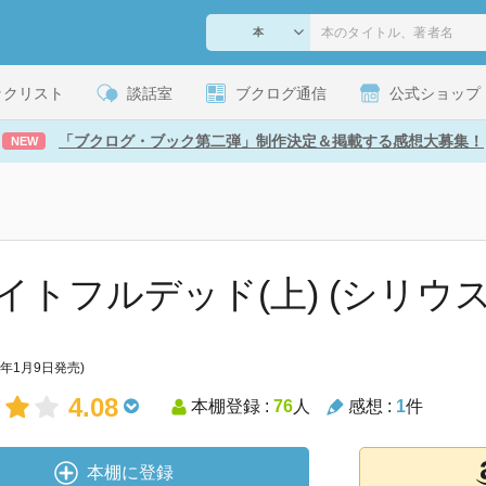
ックリスト
談話室
ブクログ通信
公式ショップ
「ブクログ・ブック第二弾」制作決定＆掲載する感想大募集！
NEW
イトフルデッド(上) (シリウス
4年1月9日発売)
4.08
本棚登録 :
76
人
感想 :
1
件
本棚に登録