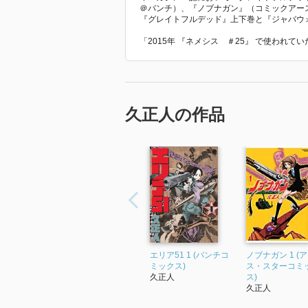
＠バンチ）、『ノブナガン』（コミックアー
『グレイトフルデッド』上下巻と『ジャバウ
「2015年 『ネメシス ＃25』 で使われ
久正人の作品
エリア51 1 (バンチコ
ノブナガン 1 (
ミックス)
ス・スターコミ
久正人
ス)
久正人