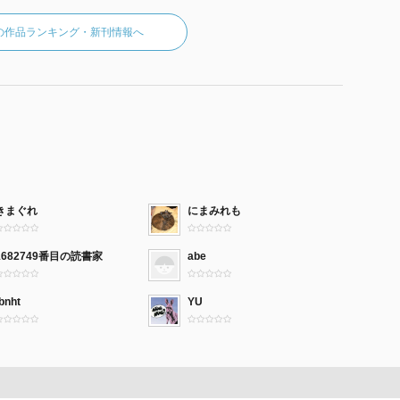
の作品ランキング・新刊情報へ
きまぐれ
にまみれも
1682749番目の読書家
abe
bnht
YU