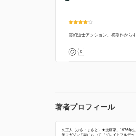
霊幻道士アクション。初期作から
0
著者プロフィール
久正人（ひさ・まさと）★漫画家。1976年
年マガジンＺ誌において『グレイトフルデッ