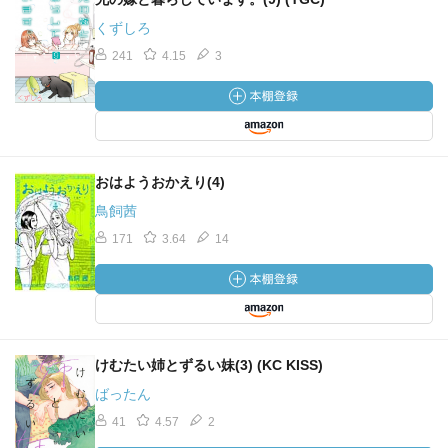
くずしろ
241
4.15
3
おはようおかえり(4)
鳥飼茜
171
3.64
14
けむたい姉とずるい妹(3) (KC KISS)
ばったん
41
4.57
2