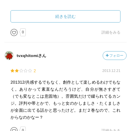
29歳っていう妙齢女性の恋と仕事とプライドと〜
みたいな部分も共感できるし、
続きを読む
要所要所でグッとくる深い台詞などもあり、
好きな漫画でした。
0
詳細をみる
「男は別れた女の成長なんかひとつも興味ないよ」
「本人が自分を許せない限り終わんないんだよ」
tvxqhitomiさん
フォロー
とかめっちゃもっとも、納得感ある！
的な正論で口説いてくる男が既婚者であるあたりとか、
2
2013.12.21
本当働く妙齢女性アーメンて感じでした。
面白かったです。頑張ろう。
201312/共感するでもなく、創作として楽しめるわけでもな
く。ありかって素直なんだろうけど、自分が無さすぎて
（でも変なとこは意固地）。雰囲気だけで綴られてるカン
ジ。評判や帯とかで、もっと女のかしましさ・たくましさ
が全面に出てる話かと思ったけど。まだ２巻なので、これ
からなのかなー？
0
詳細をみる