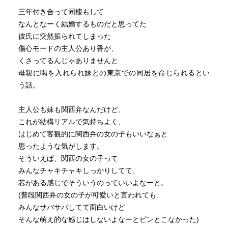
三年付き合って同棲もして
なんとなーく結婚するものだと思ってた
彼氏に突然振られてしまった
傷心モードの主人公あり香が、
くさってるんじゃありませんと
母親に喝を入れられ妹との東京での同居を命じられるとい
う話。
主人公も妹も関西弁なんだけど、
これが結構リアルで気持ちよく、
はじめて客観的に関西弁の女の子もいいなぁと
思ったような気がします。
そういえば、関西の女の子って
みんなチャキチャキしっかりしてて、
芯がある感じでそういうのっていいよなーと。
(普段関西弁の女の子が可愛いと言われても、
みんなサバサバしてて面白いけど
そんな萌え的な感じはしないよなーとピンとこなかった)