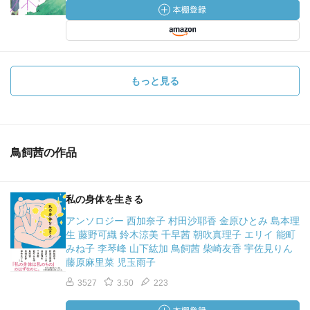
もっと見る
鳥飼茜の作品
私の身体を生きる
アンソロジー 西加奈子 村田沙耶香 金原ひとみ 島本理
生 藤野可織 鈴木涼美 千早茜 朝吹真理子 エリイ 能町
みね子 李琴峰 山下紘加 鳥飼茜 柴崎友香 宇佐見りん
藤原麻里菜 児玉雨子
3527
3.50
223