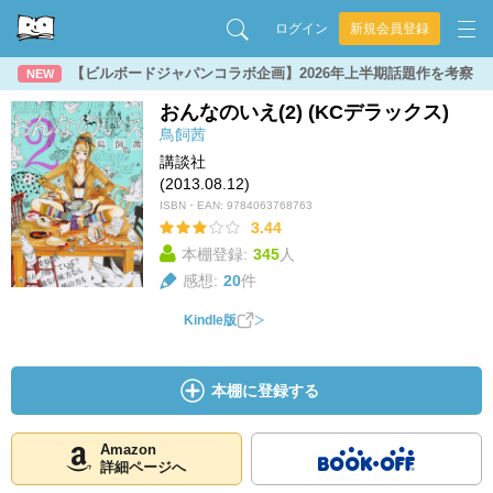
ログイン
新規会員登録
【ビルボードジャパンコラボ企画】2026年上半期話題作を考察
NEW
おんなのいえ(2) (KCデラックス)
鳥飼茜
講談社
(2013.08.12)
ISBN・EAN:
9784063768763
3.44
本棚登録:
345
人
感想:
20
件
Kindle版
本棚に登録する
Amazon
詳細ページへ