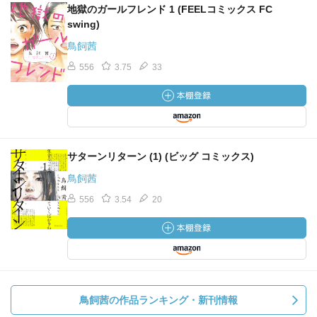
地獄のガールフレンド 1 (FEELコミックス FC
swing)
鳥飼茜
556
3.75
33
サターンリターン (1) (ビッグ コミックス)
鳥飼茜
556
3.54
20
鳥飼茜の作品ランキング・新刊情報