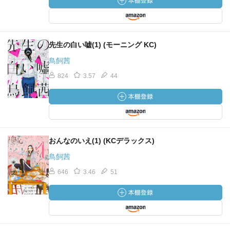
先生の白い嘘(1) (モーニング KC)
鳥飼茜
824
3.57
44
おんなのいえ(1) (KCデラックス)
鳥飼茜
646
3.46
51