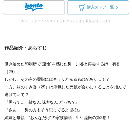
購入ストア一覧
本ページはアフィリエイトプログラムによる収益を得ています
作品紹介・あらすじ
働き始めた印刷所で“運命”を感じた男・川谷と再会する姉・有香
（29）。
しかし、その左の薬指にはキラリと光るものがあり…！？
一方、妹のすみ香（25）は浮気した元彼が会いにくることを拒んで
逃げていて？
『男って… 敵なん 味方なん どっち？』
『さあ… 男の方もそう思ってるよ 多分』
姉妹と母親、“おんなだけ”の家族物語、生生流転の第2巻！