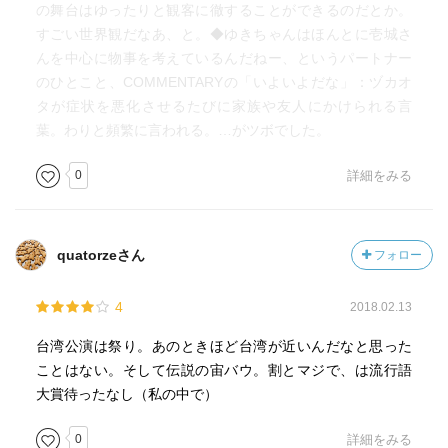
の舞台はゆったりと観客に徹することができるのだとか。
すごい世界観だなあ、と。◆ゆきちゃんはほんとに壱城さ
んを中心に物事を考えているんだねー、というパートナー
のひとこと、COMMENTARYの「いよいよだな」：ヅカオ
タが症状を悪化させるたびに家族や友人にかけられる言
葉。わりと頻繁に言われる。…がツボでした。
0
詳細をみる
quatorzeさん
フォロー
4
2018.02.13
台湾公演は祭り。あのときほど台湾が近いんだなと思った
ことはない。そして伝説の宙バウ。割とマジで、は流行語
大賞待ったなし（私の中で）
0
詳細をみる