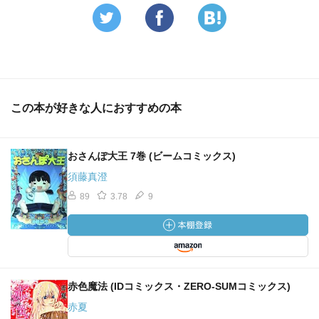
この本が好きな人におすすめの本
おさんぽ大王 7巻 (ビームコミックス)
須藤真澄
89
3.78
9
赤色魔法 (IDコミックス・ZERO-SUMコミックス)
赤夏