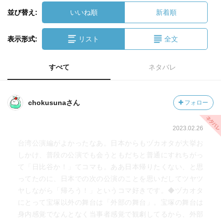
並び替え:
いいね順
新着順
表示形式:
リスト
全文
すべて
ネタバレ
chokusunaさん
フォロー
2023.02.26
台湾公演編がよかったなあ。日本からもヅカオタが大挙お
しかけ、普段の公演でも会うともだちと普通にすれちがっ
て「日比谷か！」てコマも。ああ日本帰りたくない、と思
ってたのに、日本での次の公演のことを思いだしてツヤツ
ヤしながら「帰ろう！」というコマ好きです。◆ヅカオタ
にとって宝塚以外の舞台は「外部の舞台」。宝塚の舞台は
身内感覚でなんとなく当事者感覚で観劇してるから、外部