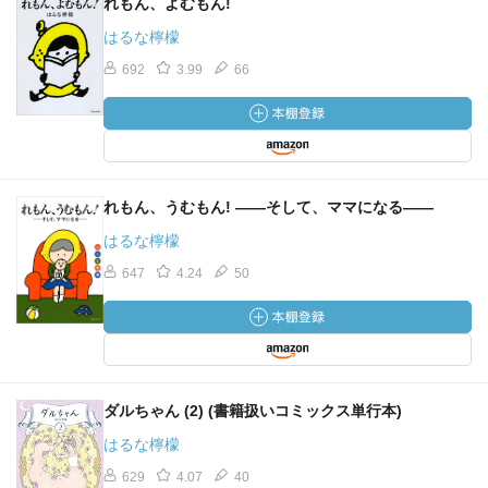
れもん、よむもん!
はるな檸檬
692
3.99
66
れもん、うむもん! ――そして、ママになる――
はるな檸檬
647
4.24
50
ダルちゃん (2) (書籍扱いコミックス単行本)
はるな檸檬
629
4.07
40