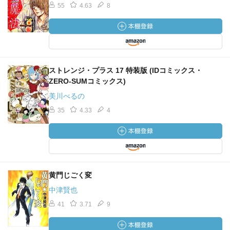
55
4.63
8
ストレンジ・プラス 17 特装版 (IDコミックス・
ZERO-SUMコミックス)
美川べるの
35
4.33
4
黄門じごく変
中津賢也
41
3.71
9