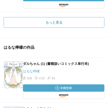
もっと見る
はるな檸檬の作品
ダルちゃん (1) (書籍扱いコミックス単行本)
はるな檸檬
938
4.02
63