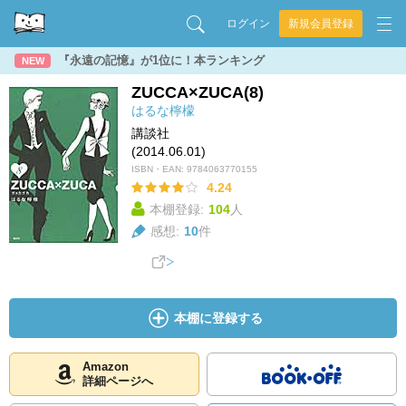
ログイン
新規会員登録
『永遠の記憶』が1位に！本ランキング
NEW
ZUCCA×ZUCA(8)
はるな檸檬
講談社
(2014.06.01)
ISBN・EAN:
9784063770155
4.24
本棚登録:
104
人
感想:
10
件
本棚に登録する
Amazon
詳細ページへ