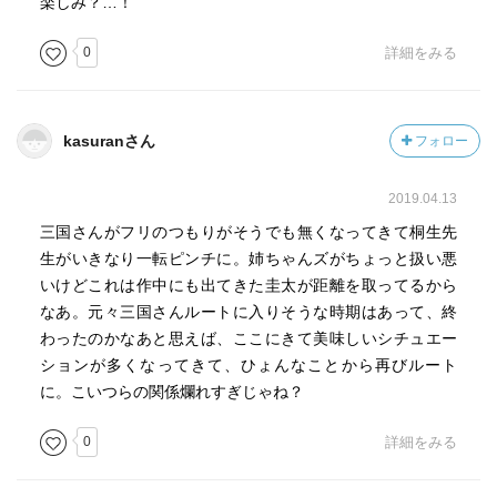
楽しみ？…！
0
詳細をみる
kasuranさん
フォロー
2019.04.13
三国さんがフリのつもりがそうでも無くなってきて桐生先
生がいきなり一転ピンチに。姉ちゃんズがちょっと扱い悪
いけどこれは作中にも出てきた圭太が距離を取ってるから
なあ。元々三国さんルートに入りそうな時期はあって、終
わったのかなあと思えば、ここにきて美味しいシチュエー
ションが多くなってきて、ひょんなことから再びルート
に。こいつらの関係爛れすぎじゃね？
0
詳細をみる