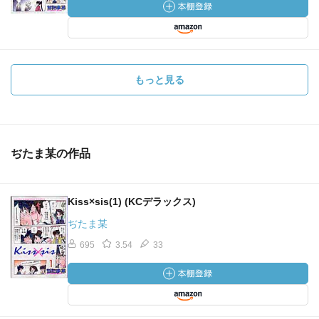
もっと見る
ぢたま某の作品
Kiss×sis(1) (KCデラックス)
ぢたま某
695
3.54
33