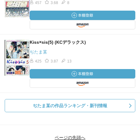
457
3.68
8
Kiss×sis(5) (KCデラックス)
ぢたま某
425
3.87
13
ぢたま某の作品ランキング・新刊情報
ページの先頭へ