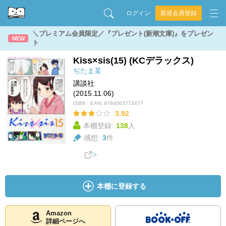
ログイン
新規会員登録
＼プレミアム会員限定／『プレゼント(新潮文庫)』をプレゼン
NEW
ト
Kiss×sis(15) (KCデラックス)
ぢたま某
講談社
(2015.11.06)
ISBN・EAN:
9784063773477
3.92
本棚登録:
138
人
感想:
3
件
本棚に登録する
Amazon
詳細ページへ