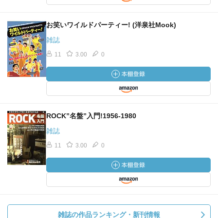
お笑いワイルドパーティー! (洋泉社Mook)
雑誌
11
3.00
0
ROCK”名盤”入門!1956‐1980
雑誌
11
3.00
0
雑誌の作品ランキング・新刊情報