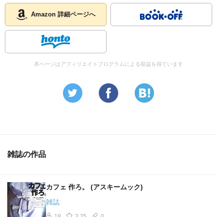
Amazon 詳細ページへ
本ページはアフィリエイトプログラムによる収益を得ています
雑誌の作品
カフェ 作ろ。 (アスキームック)
雑誌
18
3.25
0