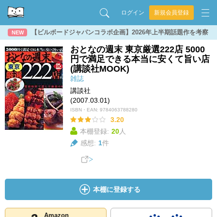
ログイン
新規会員登録
【ビルボードジャパンコラボ企画】2026年上半期話題作を考察
NEW
おとなの週末 東京厳選222店 5000
円で満足できる本当に安くて旨い店
(講談社MOOK)
雑誌
講談社
(2007.03.01)
ISBN・EAN:
9784063788280
3.20
本棚登録:
20
人
感想:
1
件
本棚に登録する
Amazon