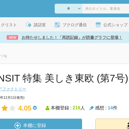
ックリスト
談話室
ブクログ通信
公式ショップ
お待たせしました！「再読記録」が読書グラフに登場！
NEW
T 7号
NSIT 特集 美しき東欧 (第7号)
アファクトリー
9年12月1日発売)
4.05
本棚登録 :
216
人
感想 :
14
件
本棚に登録