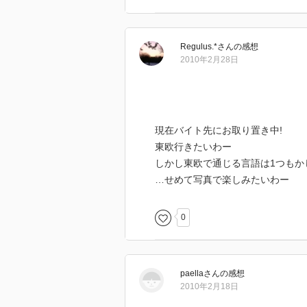
Regulus.*
さん
の感想
2010年2月28日
現在バイト先にお取り置き中!
東欧行きたいわー
しかし東欧で通じる言語は1つもか
…せめて写真で楽しみたいわー
0
paella
さん
の感想
2010年2月18日