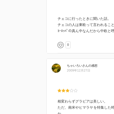
チェコに行ったときに聞いた話。
チェコの人は東欧って言われるこ
ﾖｰﾛｯﾊﾟの真ん中なんだから中欧
0
ちゃいろい
さん
の感想
2009年12月27日
相変わらずグラビアは美しい。
ただ、南米やヒマラヤを特集した
か。