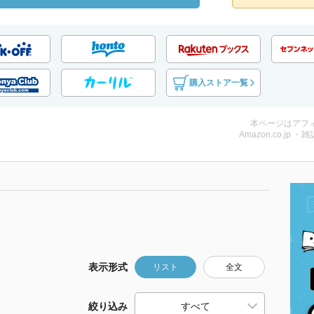
購入ストア一覧
本ページはアフ
Amazon.co.jp ・雑
表示形式
リスト
全文
絞り込み