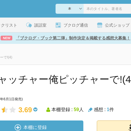
ックリスト
談話室
ブクログ通信
公式ショップ
「ブクログ・ブック第二弾」制作決定＆掲載する感想大募集！
NEW
で!(4)
ャッチャー俺ピッチャーで!(4
9年6月1日発売)
3.69
本棚登録 :
59
人
感想 :
1
件
本棚に登録