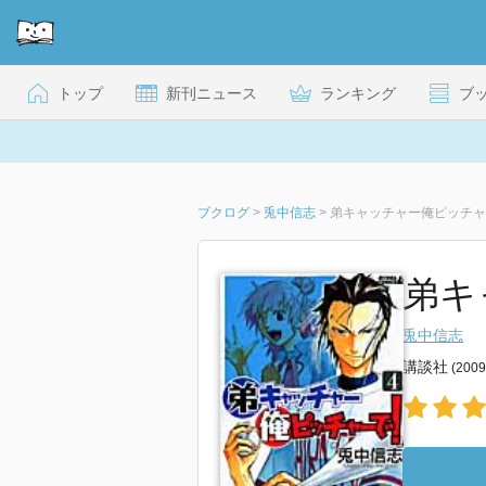
トップ
新刊ニュース
ランキング
ブ
ブクログ
>
兎中信志
>
弟キャッチャー俺ピッチャー
弟キ
兎中信志
講談社
(200