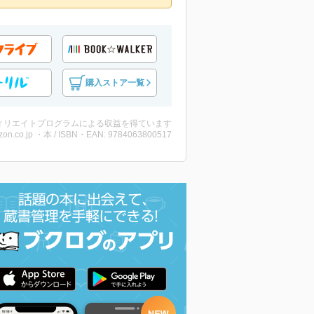
購入ストア一覧
ィリエイトプログラムによる収益を得ています
on.co.jp ・本 / ISBN・EAN: 9784063800517