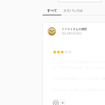
すべて
ネタバレのみ
トースト
さん
の感想
2012年5月18日
うーん、やっぱり試合運びがわか
今、何回なのかが度々出てくれる
メガネの意地悪オノハラが本当に
本来のエース日向くんの活躍が見
0