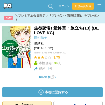
ログイン
新規会員登録
＼プレミアム会員限定／『プレゼント(新潮文庫)』をプレゼン
NEW
ト
生徒諸君! 最終章・旅立ち(13) (BE
LOVE KC)
庄司陽子
講談社
(2014.09.12)
ISBN・EAN:
9784063804393
3.75
本棚登録:
36
人
感想:
4
件
Kindle版
本棚に登録する
Amazon