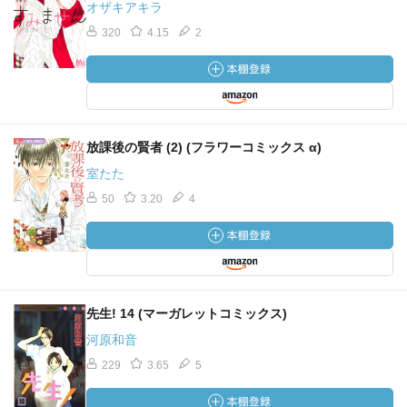
オザキアキラ
320
4.15
2
放課後の賢者 (2) (フラワーコミックス α)
室たた
50
3.20
4
先生! 14 (マーガレットコミックス)
河原和音
229
3.65
5