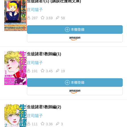
生徒諸君!(1) (講談社漫画文庫)
庄司陽子
287
3.69
58
生徒諸君!教師編(1)
庄司陽子
191
3.45
19
生徒諸君!教師編(2)
庄司陽子
111
3.36
3