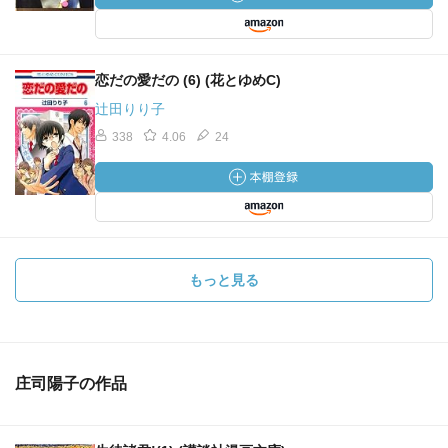
恋だの愛だの (6) (花とゆめC)
辻田りり子
338
4.06
24
もっと見る
庄司陽子の作品