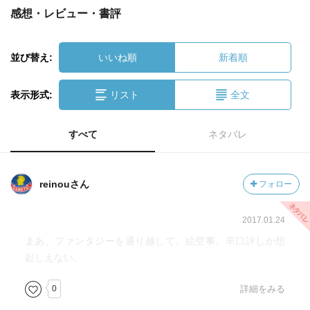
感想・レビュー・書評
並び替え:
いいね順
新着順
表示形式:
リスト
全文
すべて
ネタバレ
reinouさん
フォロー
2017.01.24
まあ、ファンタジーを通り越して、絵空事。辛口評しか想
起しえない。
0
詳細をみる