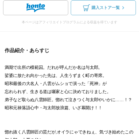
購入ストア一覧
本ページはアフィリエイトプログラムによる収益を得ています
作品紹介・あらすじ
満期で出所の模範囚。だれが呼んだか名は与太郎。
娑婆に放たれ向かった先は、人生うずまく町の寄席。
昭和最後の大名人・八雲がムショで演った「死神」が
忘れられず、生きる道は噺家と心に決めておりました。
弟子など取らぬ八雲師匠。惚れて泣きつく与太郎やいかに……！？
昭和元禄落語心中・与太郎放浪篇、いざ幕開け！！
惚れ抜く八雲師匠の芸だが,オイラにゃできねぇ、気づき始めたこの