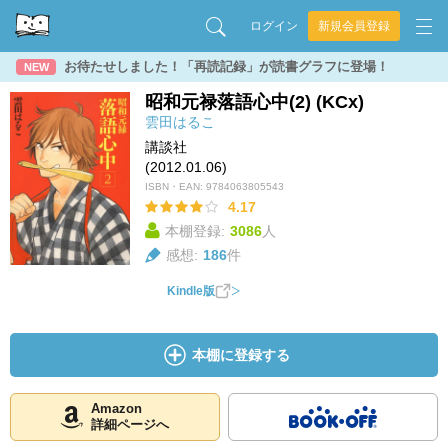
ログイン
新規会員登録
お待たせしました！「再読記録」が読書グラフに登場！
NEW
昭和元禄落語心中(2) (KCx)
雲田はるこ
講談社
(2012.01.06)
ISBN・EAN:
9784063805543
4.17
本棚登録:
3086
人
感想:
186
件
Kindle版
本棚に登録する
Amazon
詳細ページへ