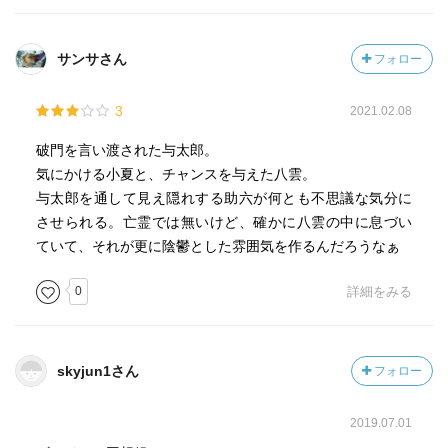
サンサさん
フォロー
3
2021.02.08
破門を言い渡された与太郎。
気にかける小夏と、チャンスを与えた八雲。
与太郎を通して見え隠れする助六が何とも不思議な気分に
させられる。亡霊では無いけど、確かに八雲の中に息づい
ていて、それが更に陰鬱とした雰囲気を作るんだろうなぁ
0
詳細をみる
skyjun1さん
フォロー
2019.07.01