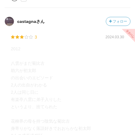
castagnaさん
フォロー
3
2024.03.30
2012
八雲がまだ菊比古
助六が初太郎
の出会いのエピソード
2人の出自がわかる
2人は同じ日に
有楽亭八雲に弟子入りした
というより、捨てられた
花柳界の母を持つ陰気な菊比古
身寄りがなく落語好きでおおらかな初太郎