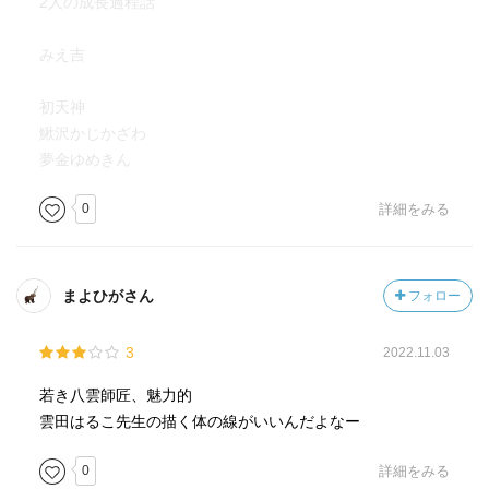
2人の成長過程話
みえ吉
初天神
鰍沢かじかざわ
夢金ゆめきん
0
詳細をみる
まよひがさん
フォロー
3
2022.11.03
若き八雲師匠、魅力的
雲田はるこ先生の描く体の線がいいんだよなー
0
詳細をみる