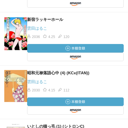
新宿ラッキーホール
雲田はるこ
2036
4.25
120
昭和元禄落語心中 (4) (KCx(ITAN))
雲田はるこ
2030
4.15
112
いとしの猫っ毛 (1) (シトロンC)