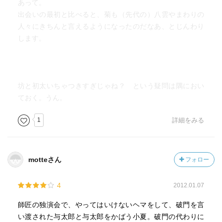
あって。
出会いの最初と比べると、菊も（先代の）八雲やまわりの
人々にきちんと言えるようになったのだなあ、とじんわり
します。
坊と初太いちゃつきすぎじゃね？ という疑問は隅におい
ておく。うん。
1
詳細をみる
motteさん
フォロー
4
2012.01.07
師匠の独演会で、やってはいけないヘマをして、破門を言
い渡された与太郎と与太郎をかばう小夏。破門の代わりに