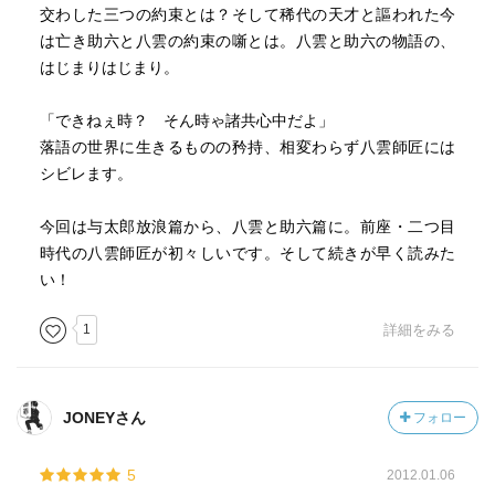
交わした三つの約束とは？そして稀代の天才と謳われた今
は亡き助六と八雲の約束の噺とは。八雲と助六の物語の、
はじまりはじまり。
「できねぇ時？ そん時ゃ諸共心中だよ」
落語の世界に生きるものの矜持、相変わらず八雲師匠には
シビレます。
今回は与太郎放浪篇から、八雲と助六篇に。前座・二つ目
時代の八雲師匠が初々しいです。そして続きが早く読みた
い！
1
詳細をみる
JONEYさん
フォロー
5
2012.01.06