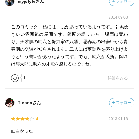
myjstyleさん
フォロー
2014.09.03
このコミック、私には、肌があっているようです。引き続
きいい雰囲気の展開です。師匠の語りから、場面は変わ
り、天才肌の助六と努力家の八雲、思春期の出会いから青
春期の交遊が知らされます。二人には落語界を盛り上げよ
うという誓いがあったようです。でも、助六が夭折。師匠
は与太郎に助六の才能を感じるのですね。
1
詳細をみる
Tinanaさん
フォロー
4
2013.01.18
面白かった