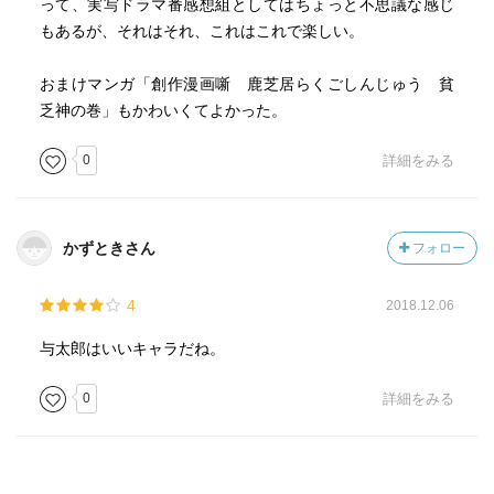
って、実写ドラマ番感想組としてはちょっと不思議な感じ
もあるが、それはそれ、これはこれで楽しい。
おまけマンガ「創作漫画噺 鹿芝居らくごしんじゅう 貧
乏神の巻」もかわいくてよかった。
0
詳細をみる
かずときさん
フォロー
4
2018.12.06
与太郎はいいキャラだね。
0
詳細をみる