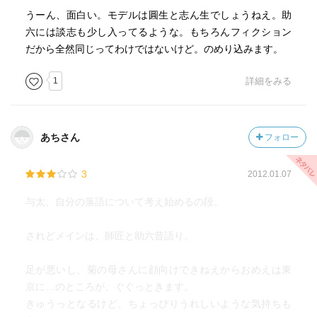
うーん、面白い。モデルは圓生と志ん生でしょうねえ。助
六には談志も少し入ってるような。もちろんフィクション
だから全然同じってわけではないけど。のめり込みます。
1
詳細をみる
あちさん
フォロー
3
2012.01.07
与太、自分の落語について考え始めるの段。
されどメインは、師匠と助六昔語り。
足が悪いし、菊の母さんに顔向けできねえからおめえは東
京に…のところが、ぐぐっときます。
きゅうっとなるけど、ちょっぴりうれしいような気持ちも