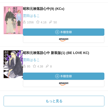
昭和元禄落語心中(9) (KCx)
雲田はるこ
1056
4.16
50
昭和元禄落語心中 新装版(1) (BE LOVE KC)
雲田はるこ
95
4.38
8
もっと見る