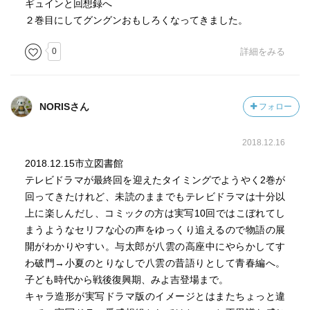
ギュインと回想録へ
２巻目にしてグングンおもしろくなってきました。
0
詳細をみる
NORISさん
フォロー
2018.12.16
2018.12.15市立図書館
テレビドラマが最終回を迎えたタイミングでようやく2巻が
回ってきたけれど、未読のままでもテレビドラマは十分以
上に楽しんだし、コミックの方は実写10回ではこぼれてし
まうようなセリフな心の声をゆっくり追えるので物語の展
開がわかりやすい。与太郎が八雲の高座中にやらかしてす
わ破門→小夏のとりなしで八雲の昔語りとして青春編へ。
子ども時代から戦後復興期、みよ吉登場まで。
キャラ造形が実写ドラマ版のイメージとはまたちょっと違