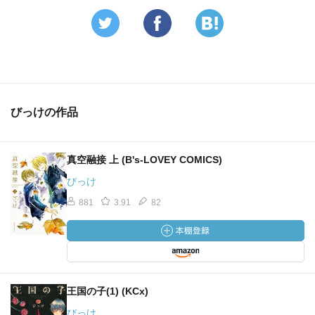
びっけの作品
真空融接 上 (B's-LOVEY COMICS)
びっけ
881
3.91
82
王国の子(1) (KCx)
びっけ