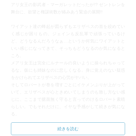
アリ女王の影武者・マーガレットだったが!? ゼントレンを
舞台に、欲望と権謀術数が絡みあう緊迫の展開!!
ワイアット達の蜂起が図らずもエリザベスの首を絞めてい
く感じが困りもの。ジェインも反乱軍で頑張っているけ
ど、どうなるんだろうなぁ…というか何気にワイアットと
いい感じになってきて、そっちもどうなるのか気になると
ころ。
メアリ女王は完全にルナールの良いように操られちゃって
るな。仮にも姉妹なのに悲しくなる。身に覚えのない疑惑
をかけられてエリザベスの心労がヤバい。
そしてロバートが巻を増すごとにイケメンぷりが上がって
いて、エリザベスが心ときめいてしまうのも致し方ない感
じに。ここまで臆面無く守ると言ってのけるロバート素晴
らしい。でもそれだけに、イヤな予感がして続きが気にな
る。
続きを読む