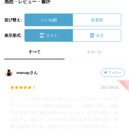
感想・レビュー・書評
並び替え:
いいね順
新着順
表示形式:
リスト
全文
すべて
ネタバレ
manapさん
フォロー
5
2017.06.02
ゼントレン王国の女王に即位したメアリはスーデルの王
子・フェリペとの婚約に踏み切る。この婚約に対し、国内
では異国の者に国政を任せられないという意見が続出、反
乱分子は、新女王・エリザベスの即位を求めて動き出す!! 民
衆を説得するために演説をするという大役を任された、メ