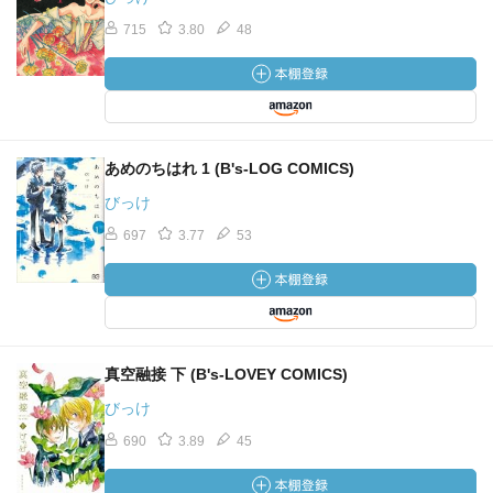
715
3.80
48
あめのちはれ 1 (B's-LOG COMICS)
びっけ
697
3.77
53
真空融接 下 (B's-LOVEY COMICS)
びっけ
690
3.89
45