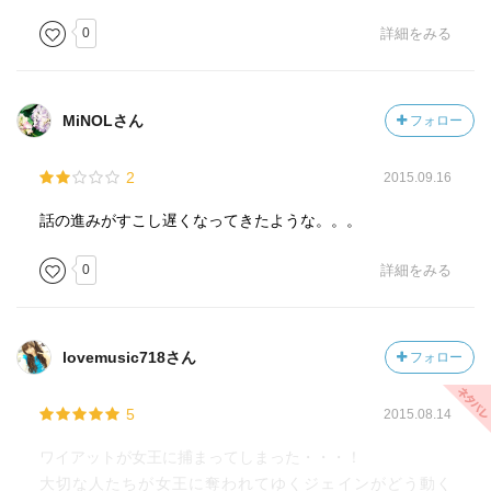
0
詳細をみる
MiNOLさん
フォロー
2
2015.09.16
話の進みがすこし遅くなってきたような。。。
0
詳細をみる
lovemusic718さん
フォロー
5
2015.08.14
ワイアットが女王に捕まってしまった・・・！
大切な人たちが女王に奪われてゆくジェインがどう動く