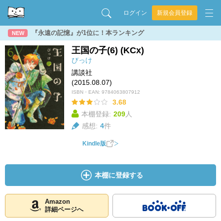
ログイン
新規会員登録
『永遠の記憶』が1位に！本ランキング
NEW
王国の子(6) (KCx)
びっけ
講談社
(2015.08.07)
ISBN・EAN:
9784063807912
3.68
本棚登録:
209
人
感想:
4
件
Kindle版
本棚に登録する
Amazon
詳細ページへ