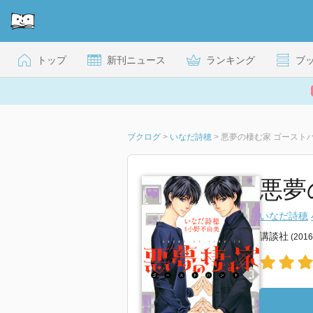
トップ
新刊ニュース
ランキング
ブ
ブクログ
>
いなだ詩穂
>
悪夢の棲む家 ゴーストハン
悪夢
いなだ詩穂
講談社
(201