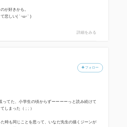
ちのが好きかも。
い( ´･ω･` )
詳細をみる
フォロー
載ってた、小学生の頃からずーーーーっと読み続けて
まった（ ; ; ）
った時も同じことを思って、いなだ先生の描くジーンが