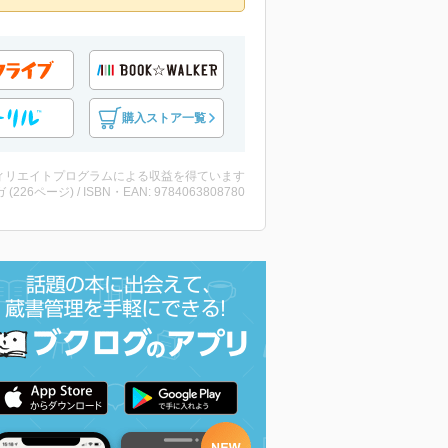
購入ストア一覧
ィリエイトプログラムによる収益を得ています
 (226ページ) / ISBN・EAN: 9784063808780