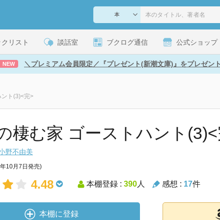
ックリスト
談話室
ブクログ通信
公式ショップ
＼プレミアム会員限定／『プレゼント(新潮文庫)』をプレゼン
NEW
ト(3)<完>
の棲む家 ゴーストハント(3)<完>
小野不由美
6年10月7日発売)
4.48
本棚登録 :
390
人
感想 :
17
件
本棚に登録