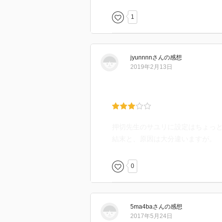
1
jyunnnn
さん
の感想
2019年2月13日
押切先生のサユリに設定はちょっ
結末と、原因は大分違いますが。
0
5ma4ba
さん
の感想
2017年5月24日