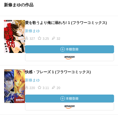
新條まゆの作品
愛を歌うより俺に溺れろ! 1 (フラワーコミックス)
新條まゆ
327
3.25
32
快感・フレーズ 1 (フラワーコミックス)
新條まゆ
220
3.11
20