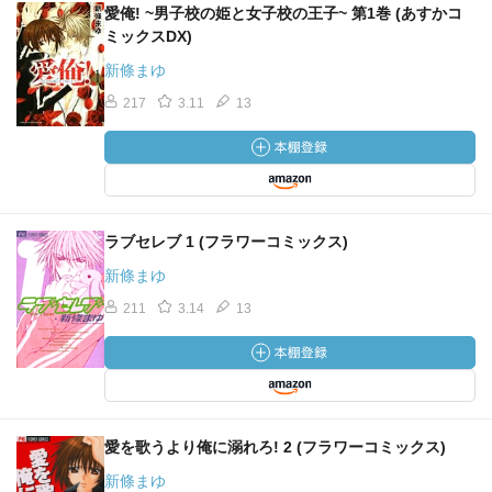
愛俺! ~男子校の姫と女子校の王子~ 第1巻 (あすかコ
ミックスDX)
新條まゆ
217
3.11
13
ラブセレブ 1 (フラワーコミックス)
新條まゆ
211
3.14
13
愛を歌うより俺に溺れろ! 2 (フラワーコミックス)
新條まゆ