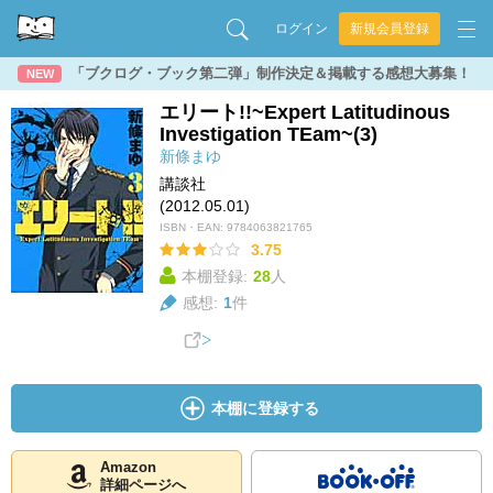
ログイン
新規会員登録
「ブクログ・ブック第二弾」制作決定＆掲載する感想大募集！
NEW
エリート!!~Expert Latitudinous
Investigation TEam~(3)
新條まゆ
講談社
(2012.05.01)
ISBN・EAN:
9784063821765
3.75
本棚登録:
28
人
感想:
1
件
本棚に登録する
Amazon
詳細ページへ